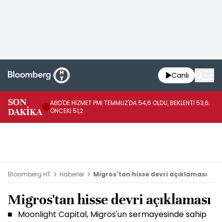
Canlı
SON
ABD'DE HİZMET PMI TEMMUZ'DA 54,6 OLDU, BEKLENTİ 53,6;
AB
DAKİKA
ÖNCEKİ 51,2
Bloomberg HT
Haberler
Migros'tan hisse devri açıklaması
Migros'tan hisse devri açıklaması
Moonlight Capital, Migros'un sermayesinde sahip