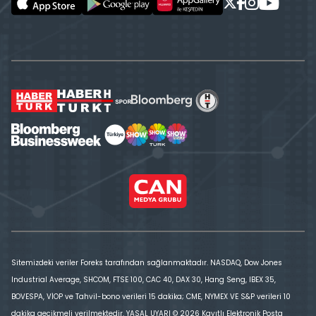
Sitemizdeki veriler Foreks tarafından sağlanmaktadır. NASDAQ, Dow Jones
Industrial Average, SHCOM, FTSE 100, CAC 40, DAX 30, Hang Seng, IBEX 35,
BOVESPA, VİOP ve Tahvil-bono verileri 15 dakika; CME, NYMEX VE S&P verileri 10
dakika gecikmeli verilmektedir. YASAL UYARI © 2026 Kayıtlı Elektronik Posta