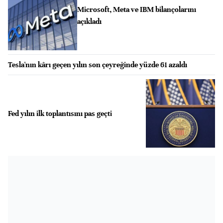
Microsoft, Meta ve IBM bilançolarını
açıkladı
Tesla'nın kârı geçen yılın son çeyreğinde yüzde 61 azaldı
Fed yılın ilk toplantısını pas geçti