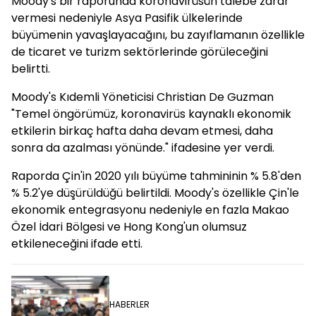
Moody's bir raporunda koronavirüsün talebe zarar
vermesi nedeniyle Asya Pasifik ülkelerinde
büyümenin yavaşlayacağını, bu zayıflamanın özellikle
de ticaret ve turizm sektörlerinde görüleceğini
belirtti.
Moody's Kıdemli Yöneticisi Christian De Guzman
"Temel öngörümüz, koronavirüs kaynaklı ekonomik
etkilerin birkaç hafta daha devam etmesi, daha
sonra da azalması yönünde." ifadesine yer verdi.
Raporda Çin'in 2020 yılı büyüme tahmininin % 5.8'den
% 5.2'ye düşürüldüğü belirtildi. Moody's özellikle Çin'le
ekonomik entegrasyonu nedeniyle en fazla Makao
Özel İdari Bölgesi ve Hong Kong'un olumsuz
etkileneceğini ifade etti.
HABERLER