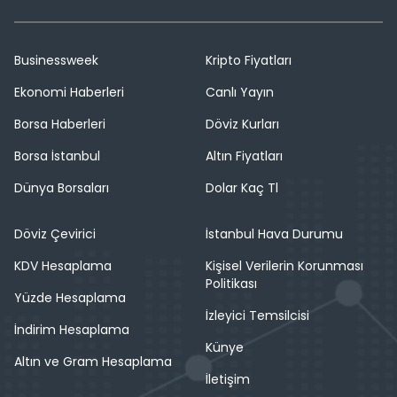
Businessweek
Kripto Fiyatları
Ekonomi Haberleri
Canlı Yayın
Borsa Haberleri
Döviz Kurları
Borsa İstanbul
Altın Fiyatları
Dünya Borsaları
Dolar Kaç Tl
Döviz Çevirici
İstanbul Hava Durumu
KDV Hesaplama
Kişisel Verilerin Korunması
Politikası
Yüzde Hesaplama
İzleyici Temsilcisi
İndirim Hesaplama
Künye
Altın ve Gram Hesaplama
İletişim