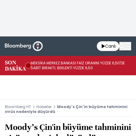
Canlı
SON
MEKSİKA MERKEZ BANKASI FAİZ ORANINI YÜZDE 6,50'DE
OY
DAKİKA
SABİT BIRAKTI; BEKLENTİ YÜZDE 6,50
AÇ
Bloomberg HT
Haberler
Moody's Çin'in büyüme tahminini
virüs nedeniyle düşürdü
Moody's Çin'in büyüme tahminini