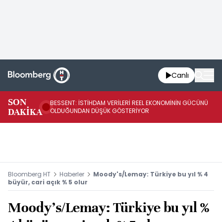
Canlı
AB
SON
BESSENT: İSTİHDAM VERİLERİ REEL EKONOMİNİN GÜCÜNÜ
Fİ
DAKİKA
OLDUĞUNDAN DÜŞÜK GÖSTERİYOR
UY
Bloomberg HT
Haberler
Moody's/Lemay: Türkiye bu yıl % 4
büyür, cari açık % 5 olur
Moody's/Lemay: Türkiye bu yıl %