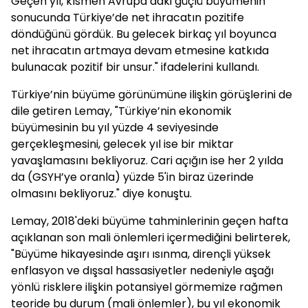
Geçen yıl, kısmen Avrupa’daki güçlü büyümenin
sonucunda Türkiye’de net ihracatın pozitife
döndüğünü gördük. Bu gelecek birkaç yıl boyunca
net ihracatın artmaya devam etmesine katkıda
bulunacak pozitif bir unsur." ifadelerini kullandı.
Türkiye’nin büyüme görünümüne ilişkin görüşlerini de
dile getiren Lemay, "Türkiye’nin ekonomik
büyümesinin bu yıl yüzde 4 seviyesinde
gerçekleşmesini, gelecek yıl ise bir miktar
yavaşlamasını bekliyoruz. Cari açığın ise her 2 yılda
da (GSYH’ye oranla) yüzde 5'in biraz üzerinde
olmasını bekliyoruz." diye konuştu.
Lemay, 2018'deki büyüme tahminlerinin geçen hafta
açıklanan son mali önlemleri içermediğini belirterek,
"Büyüme hikayesinde aşırı ısınma, dirençli yüksek
enflasyon ve dışsal hassasiyetler nedeniyle aşağı
yönlü risklere ilişkin potansiyel görmemize rağmen
teoride bu durum (mali önlemler), bu yıl ekonomik