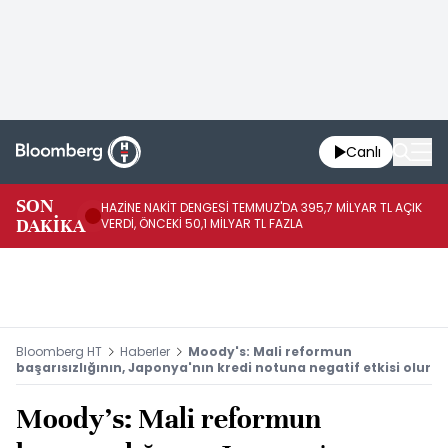
Canlı
FE
SON
HAZİNE NAKİT DENGESİ TEMMUZ'DA 395,7 MİLYAR TL AÇIK
SI
DAKİKA
VERDİ, ÖNCEKİ 50,1 MİLYAR TL FAZLA
Bİ
Bloomberg HT
Haberler
Moody's: Mali reformun
başarısızlığının, Japonya'nın kredi notuna negatif etkisi olur
Moody's: Mali reformun