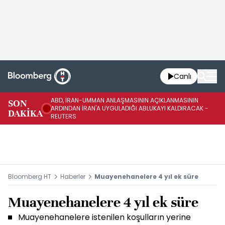
Canlı
ABD, İRAN-UMMAN ANLAŞMASININ AÇIKLANMASININ
AB
SON
ARDINDAN İRAN'A UYGULADIĞI ABLUKAYI KALDIRACAK -
GE
DAKİKA
REUTERS
UY
Bloomberg HT
Haberler
Muayenehanelere 4 yıl ek süre
Muayenehanelere 4 yıl ek süre
Muayenehanelere istenilen koşulların yerine