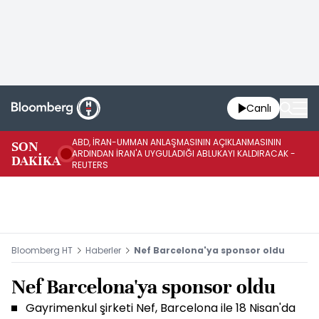
Canlı
ABD, İRAN-UMMAN ANLAŞMASININ AÇIKLANMASININ
AB
SON
ARDINDAN İRAN'A UYGULADIĞI ABLUKAYI KALDIRACAK -
GE
DAKİKA
REUTERS
UY
Bloomberg HT
Haberler
Nef Barcelona'ya sponsor oldu
Nef Barcelona'ya sponsor oldu
Gayrimenkul şirketi Nef, Barcelona ile 18 Nisan'da