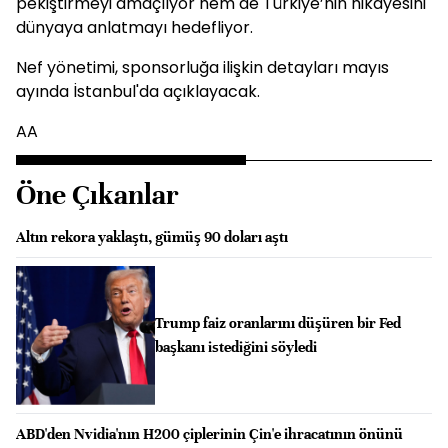
pekiştirmeyi amaçlıyor hem de Türkiye’nin hikayesini
dünyaya anlatmayı hedefliyor.
Nef yönetimi, sponsorluğa ilişkin detayları mayıs
ayında İstanbul'da açıklayacak.
AA
Öne Çıkanlar
Altın rekora yaklaştı, gümüş 90 doları aştı
Trump faiz oranlarını düşüren bir Fed
başkanı istediğini söyledi
ABD'den Nvidia'nın H200 çiplerinin Çin'e ihracatının önünü