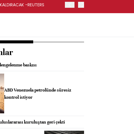
 KALDIRACAK -REUTERS
ABD DIŞİŞLERİ BAKANLIĞI
UYGULANACAK
nlar
dengelenme baskısı
ABD Venezuela petrolünde süresiz
kontrol istiyor
luslararası kuruluştan geri çekti