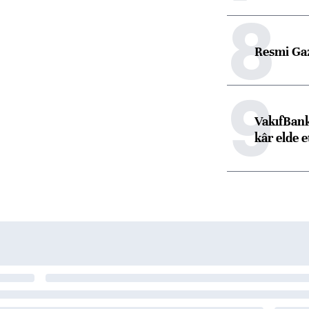
8
Resmi Ga
9
VakıfBank
kâr elde e