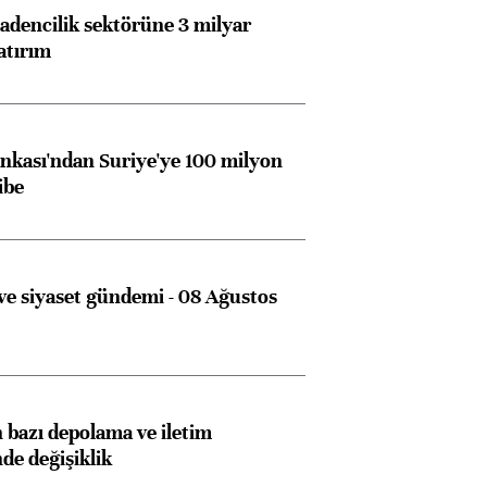
dencilik sektörüne 3 milyar
atırım
kası'ndan Suriye'ye 100 milyon
ibe
e siyaset gündemi - 08 Ağustos
bazı depolama ve iletim
nde değişiklik