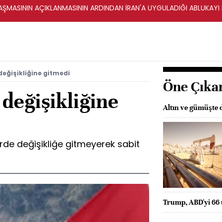
ŞMASININ AÇIKLANMASININ ARDINDAN İRAN'A UYGULADIĞI ABLUKAYI
değişikliğine gitmedi
Öne Çıka
değişikliğine
Altın ve gümüşte 
rde değişikliğe gitmeyerek sabit
Trump, ABD'yi 66 u