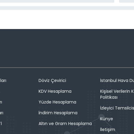
ları
Döviz Çevirici
İstanbul Hava 
n
KDV Hesaplama
Kişisel Verilerin
Politikası
rı
Yüzde Hesaplama
İzleyici Temsilcis
rı
İndirim Hesaplama
Künye
l
Altın ve Gram Hesaplama
İletişim