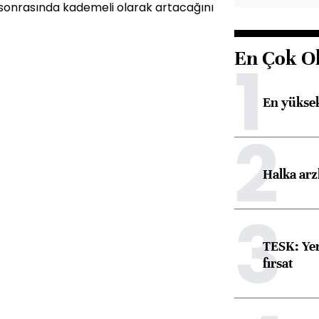
 sonrasında kademeli olarak artacağını
En Çok O
1
En yüksek
2
Halka arz
3
TESK: Yen
fırsat