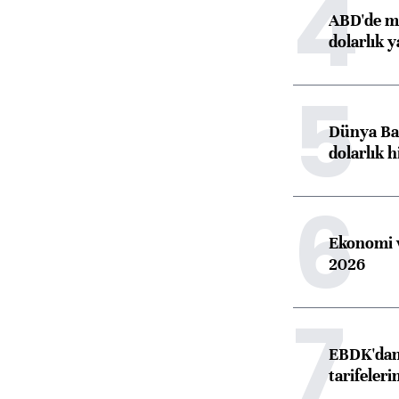
4
ABD'de ma
dolarlık y
5
Dünya Ban
dolarlık h
6
Ekonomi v
2026
7
EBDK'dan 
tarifeleri