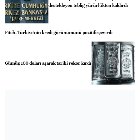
destekleyen tebliğ yürürlükten kaldırdı
Fitch, Türkiye'nin kredi görünümünü pozitife çevirdi
Gümüş 100 doları aşarak tarihi rekor kırdı