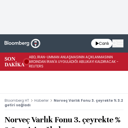
Canlı
ABD, İRAN-UMMAN ANLAŞMASININ AÇIKLANMASININ
AB
SON
ARDINDAN İRAN'A UYGULADIĞI ABLUKAYI KALDIRACAK -
GE
DAKİKA
REUTERS
UY
Bloomberg HT
Haberler
Norveç Varlık Fonu 3. çeyrekte % 3.2
getiri sağladı
Norveç Varlık Fonu 3. çeyrekte %