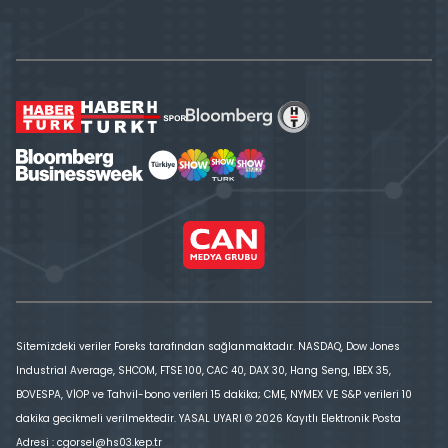
Sitemizdeki veriler Foreks tarafından sağlanmaktadır. NASDAQ, Dow Jones
Industrial Average, SHCOM, FTSE 100, CAC 40, DAX 30, Hang Seng, IBEX 35,
BOVESPA, VİOP ve Tahvil-bono verileri 15 dakika; CME, NYMEX VE S&P verileri 10
dakika gecikmeli verilmektedir. YASAL UYARI © 2026 Kayıtlı Elektronik Posta
Adresi : cgorsel@hs03.kep.tr