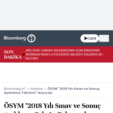
Canlı
ABD, İRAN-UMMAN ANLAŞMASININ AÇIKLANMASININ
AB
SON
ARDINDAN İRAN'A UYGULADIĞI ABLUKAYI KALDIRACAK -
GE
DAKİKA
REUTERS
UY
Bloomberg HT
Haberler
ÖSYM "2018 Yılı Sınav ve Sonuç
Açıklama Takvimi" duyurdu
ÖSYM "2018 Yılı Sınav ve Sonuç