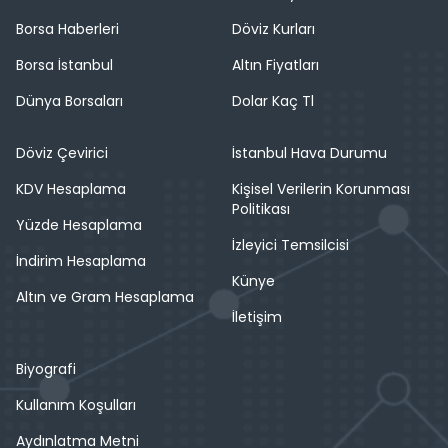
Borsa Haberleri
Döviz Kurları
Borsa İstanbul
Altın Fiyatları
Dünya Borsaları
Dolar Kaç Tl
Döviz Çevirici
İstanbul Hava Durumu
KDV Hesaplama
Kişisel Verilerin Korunması
Politikası
Yüzde Hesaplama
İzleyici Temsilcisi
İndirim Hesaplama
Künye
Altın ve Gram Hesaplama
İletişim
Biyografi
Kullanım Koşulları
Aydınlatma Metni