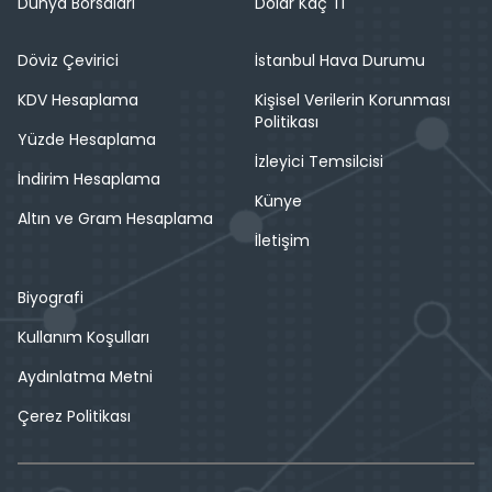
Dünya Borsaları
Dolar Kaç Tl
Döviz Çevirici
İstanbul Hava Durumu
KDV Hesaplama
Kişisel Verilerin Korunması
Politikası
Yüzde Hesaplama
İzleyici Temsilcisi
İndirim Hesaplama
Künye
Altın ve Gram Hesaplama
İletişim
Biyografi
Kullanım Koşulları
Aydınlatma Metni
Çerez Politikası