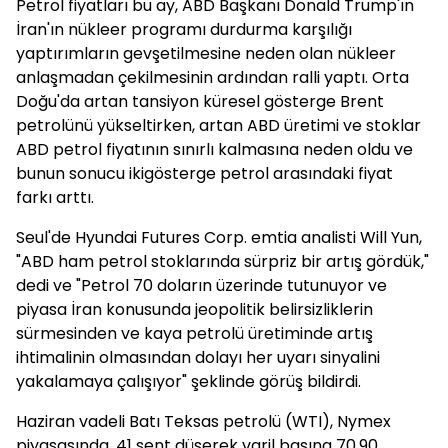
Petrol fiyatları bu ay, ABD Başkanı Donald Trump'ın
İran'ın nükleer programı durdurma karşılığı
yaptırımların gevşetilmesine neden olan nükleer
anlaşmadan çekilmesinin ardından ralli yaptı. Orta
Doğu'da artan tansiyon küresel gösterge Brent
petrolünü yükseltirken, artan ABD üretimi ve stoklar
ABD petrol fiyatının sınırlı kalmasına neden oldu ve
bunun sonucu ikigösterge petrol arasındaki fiyat
farkı arttı.
Seul'de Hyundai Futures Corp. emtia analisti Will Yun,
"ABD ham petrol stoklarında sürpriz bir artış gördük,"
dedi ve "Petrol 70 doların üzerinde tutunuyor ve
piyasa İran konusunda jeopolitik belirsizliklerin
sürmesinden ve kaya petrolü üretiminde artış
ihtimalinin olmasından dolayı her uyarı sinyalini
yakalamaya çalışıyor" şeklinde görüş bildirdi.
Haziran vadeli Batı Teksas petrolü (WTI), Nymex
piyasasında, 41 sent düşerek varil başına 70.90