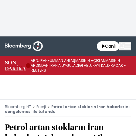
Canlı
ABD, İRAN-UMMAN ANLAŞMASININ AÇIKLANMASININ
AB
SON
ARDINDAN İRAN'A UYGULADIĞI ABLUKAYI KALDIRACAK -
GE
DAKİKA
REUTERS
UY
Bloomberg HT
Enerji
Petrol artan stokların İran haberlerini
dengelemesi ile tutundu
Petrol artan stokların İran