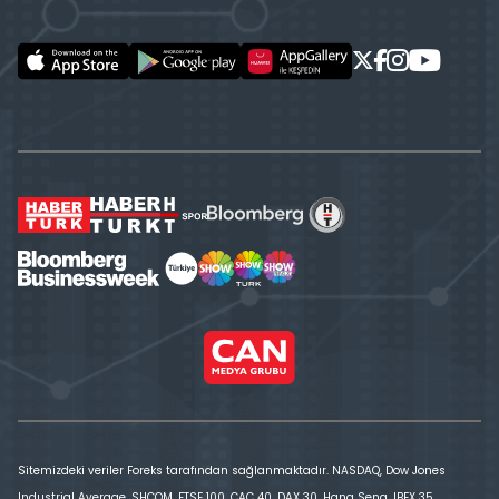
Sitemizdeki veriler Foreks tarafından sağlanmaktadır. NASDAQ, Dow Jones
Industrial Average, SHCOM, FTSE 100, CAC 40, DAX 30, Hang Seng, IBEX 35,