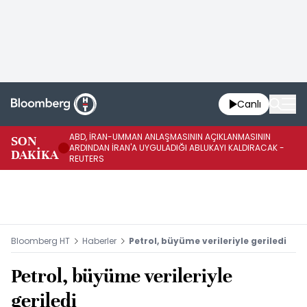
Canlı
ABD, İRAN-UMMAN ANLAŞMASININ AÇIKLANMASININ
AB
SON
ARDINDAN İRAN'A UYGULADIĞI ABLUKAYI KALDIRACAK -
GE
DAKİKA
REUTERS
UY
Bloomberg HT
Haberler
Petrol, büyüme verileriyle geriledi
Petrol, büyüme verileriyle
geriledi