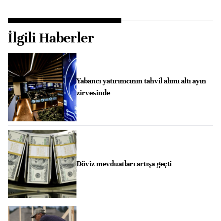
İlgili Haberler
Yabancı yatırımcının tahvil alımı altı ayın
zirvesinde
Döviz mevduatları artışa geçti