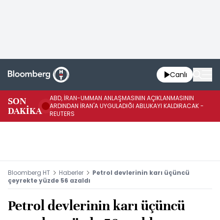
Canlı
ABD, İRAN-UMMAN ANLAŞMASININ AÇIKLANMASININ
AB
SON
ARDINDAN İRAN'A UYGULADIĞI ABLUKAYI KALDIRACAK -
GE
DAKİKA
REUTERS
UY
Bloomberg HT
Haberler
Petrol devlerinin karı üçüncü
çeyrekte yüzde 56 azaldı
Petrol devlerinin karı üçüncü