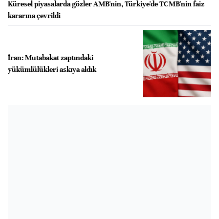
Küresel piyasalarda gözler AMB'nin, Türkiye'de TCMB'nin faiz
kararına çevrildi
İran: Mutabakat zaptındaki
yükümlülükleri askıya aldık