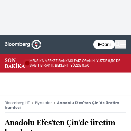
Canlı
SON
MEKSİKA MERKEZ BANKASI FAİZ ORANINI YÜZDE 6,50'DE
OY
DAKİKA
SABİT BIRAKTI; BEKLENTİ YÜZDE 6,50
AÇ
Bloomberg HT
Piyasalar
Anadolu Efes'ten Çin'de üretim
hamlesi
Anadolu Efes'ten Çin'de üretim