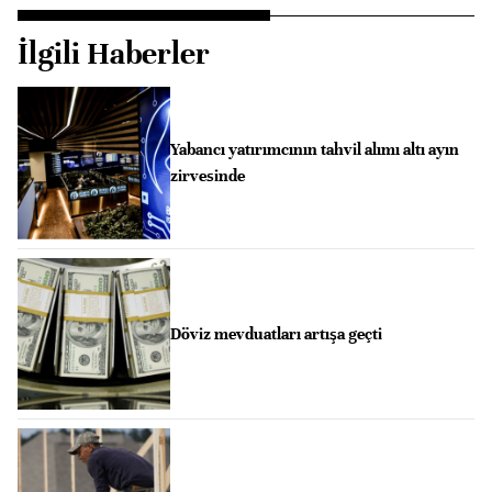
İlgili Haberler
Yabancı yatırımcının tahvil alımı altı ayın
zirvesinde
Döviz mevduatları artışa geçti