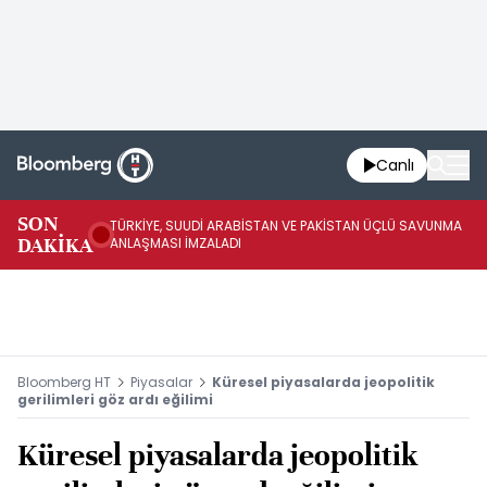
Canlı
SON
TÜRKİYE, SUUDİ ARABİSTAN VE PAKİSTAN ÜÇLÜ SAVUNMA
TR
DAKİKA
ANLAŞMASI İMZALADI
BN
Bloomberg HT
Piyasalar
Küresel piyasalarda jeopolitik
gerilimleri göz ardı eğilimi
Küresel piyasalarda jeopolitik