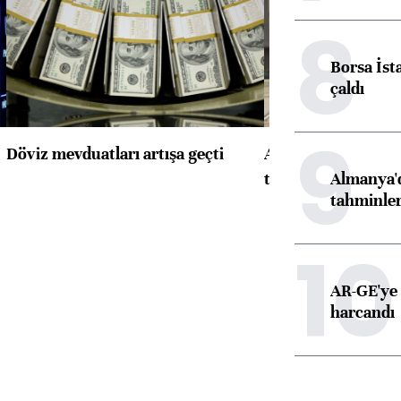
8
Borsa İst
çaldı
9
Döviz mevduatları artışa geçti
ABD'de konut başla
Almanya'd
toparlandı
tahminler
10
AR-GE'ye 
harcandı