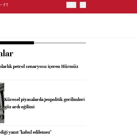
- FT
FED BAŞKANI WARSH, ENF
nlar
larlık petrol senaryosu içeren Hürmüz
Küresel piyasalarda jeopolitik gerilimleri
göz ardı eğilimi
diği yanıt "kabul edilemez"