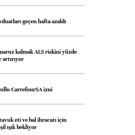
duatları geçen hafta azaldı
 maruz kalmak ALS riskini yüzde
 artırıyor
şullu CarrefourSA izni
tavuk eti ve bal ihracatı için
il ışık bekliyor