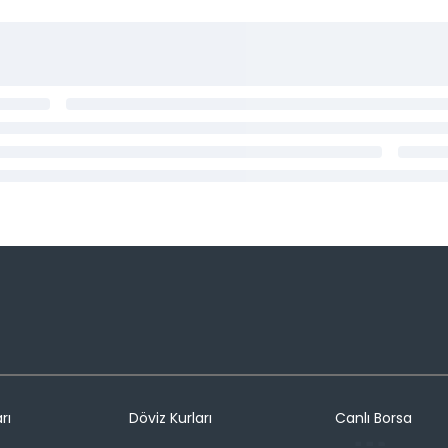
rı
Döviz Kurları
Canlı Borsa