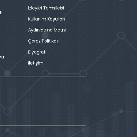
İzleyici Temsilcisi
tı
Kullanım Koşulları
Aydınlatma Metni
Çerez Politikası
Biyografi
ma
İletişim