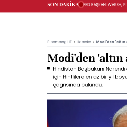
SON DAKİKA
FED BAŞKANI WARSH, PİY
Bloomberg HT
Haberler
Modi'den 'altın 
Modi'den 'altın 
Hindistan Başbakanı Narendra
için Hintlilere en az bir yıl 
çağrısında bulundu.