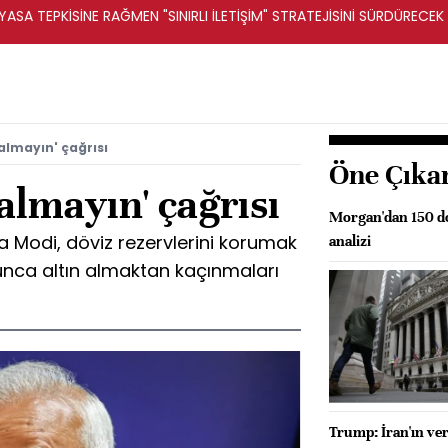
ASA TEPKİSİNE RAĞMEN "SINIRLI İLETİŞİM" STRATEJİSİNİ SÜRDÜRECEK 
almayın' çağrısı
Öne Çıka
almayın' çağrısı
Morgan'dan 150 do
 Modi, döviz rezervlerini korumak
analizi
boyunca altın almaktan kaçınmaları
Trump: İran'ın ver