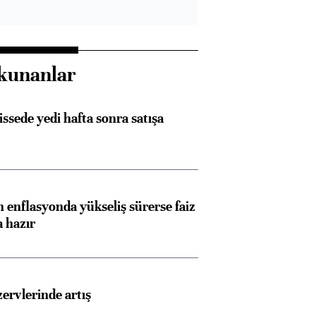
kunanlar
issede yedi hafta sonra satışa
 enflasyonda yükseliş sürerse faiz
a hazır
rvlerinde artış