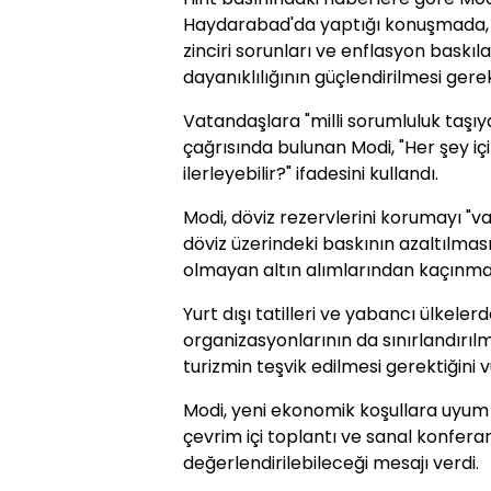
Haydarabad'da yaptığı konuşmada, kü
zinciri sorunları ve enflasyon baskı
dayanıklılığının güçlendirilmesi gerek
Vatandaşlara "milli sorumluluk taşı
çağrısında bulunan Modi, "Her şey içi
ilerleyebilir?" ifadesini kullandı.
Modi, döviz rezervlerini korumayı "v
döviz üzerindeki baskının azaltılması
olmayan altın alımlarından kaçınmala
Yurt dışı tatilleri ve yabancı ülkel
organizasyonlarının da sınırlandırılma
turizmin teşvik edilmesi gerektiğini v
Modi, yeni ekonomik koşullara uyu
çevrim içi toplantı ve sanal konfera
değerlendirilebileceği mesajı verdi.