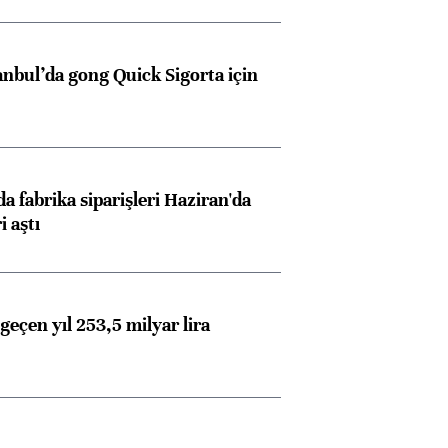
Almanya, Commerzbank
Ba
konusunda Unicredit ile
me
görüşmelere hazırlanıyor
anbul’da gong Quick Sigorta için
ngıçları
a fabrika siparişleri Haziran'da
i aştı
geçen yıl 253,5 milyar lira