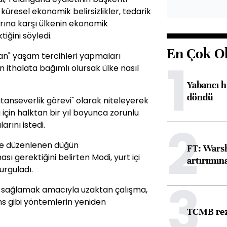
resel ekonomik belirsizlikler, tedarik
larına karşı ülkenin ekonomik
tiğini söyledi.
En Çok O
yan" yaşam tercihleri yapmaları
1
n ithalata bağımlı olursak ülke nasıl
Yabancı h
döndü
atanseverlik görevi" olarak niteleyerek
 için halktan bir yıl boyunca zorunlu
2
rını istedi.
erde düzenlenen düğün
FT: Warsh
sı gerektiğini belirten Modi, yurt içi
artırımın
urguladı.
3
m sağlamak amacıyla uzaktan çalışma,
ns gibi yöntemlerin yeniden
TCMB reze