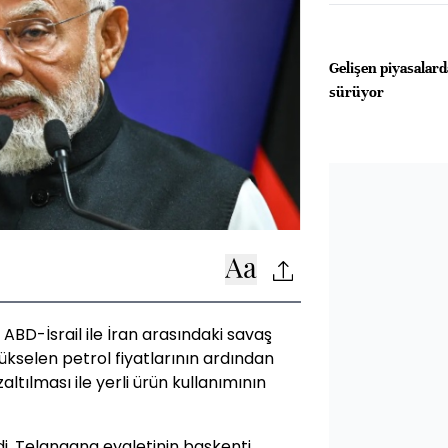
Gelişen piyasalard
sürüyor
BD-İsrail ile İran arasındaki savaş
yükselen petrol fiyatlarının ardından
altılması ile yerli ürün kullanımının
i, Telangana eyaletinin başkenti