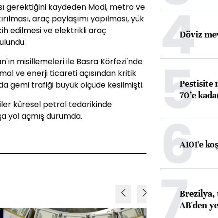
4
ası gerektiğini kaydeden Modi, metro ve
ırılması, araç paylaşımı yapılması, yük
ih edilmesi ve elektrikli araç
Döviz mev
ulundu.
5
ran'ın misillemeleri ile Basra Körfezi'nde
al ve enerji ticareti açısından kritik
Pestisite
a gemi trafiği büyük ölçüde kesilmişti.
70’e kadar
iler küresel petrol tedarikinde
6
ışa yol açmış durumda.
A101'e ko
7
Brezilya, 
AB'den yeş