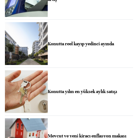
Konutta reel kayıp yedinci ayında
Konutta yılın en yüksek aylık satışı
Mevcut ve yeni kiracı enflasyon makası