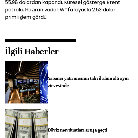
55.98 dolardan kapandı. Küresel gösterge Brent
petrolü, Haziran vadeli WTI'a kıyasla 2.53 dolar
primliişlem gördü.
İlgili Haberler
Yabancı yatırımcının tahvil alımı altı ayın
zirvesinde
Döviz mevduatları artışa geçti