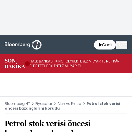
Canlı
SON
HALK BANKASI İKİNCİ ÇEYREKTE 8,2 MİLYAR TL NET KÂR
İŞ
DAKİKA
ELDE ETTİ, BEKLENTİ 7 MİLYAR TL
MÜ
Bloomberg HT
Piyasalar
Altın ve Emtia
Petrol stok verisi
öncesi kazançlarını korudu
Petrol stok verisi öncesi