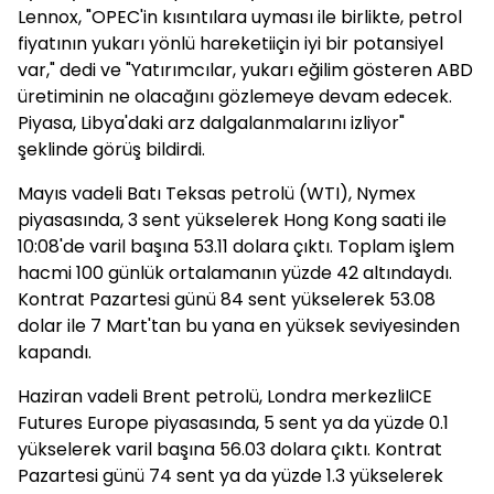
Lennox, "OPEC'in kısıntılara uyması ile birlikte, petrol
fiyatının yukarı yönlü hareketiiçin iyi bir potansiyel
var," dedi ve "Yatırımcılar, yukarı eğilim gösteren ABD
üretiminin ne olacağını gözlemeye devam edecek.
Piyasa, Libya'daki arz dalgalanmalarını izliyor"
şeklinde görüş bildirdi.
Mayıs vadeli Batı Teksas petrolü (WTI), Nymex
piyasasında, 3 sent yükselerek Hong Kong saati ile
10:08'de varil başına 53.11 dolara çıktı. Toplam işlem
hacmi 100 günlük ortalamanın yüzde 42 altındaydı.
Kontrat Pazartesi günü 84 sent yükselerek 53.08
dolar ile 7 Mart'tan bu yana en yüksek seviyesinden
kapandı.
Haziran vadeli Brent petrolü, Londra merkezliICE
Futures Europe piyasasında, 5 sent ya da yüzde 0.1
yükselerek varil başına 56.03 dolara çıktı. Kontrat
Pazartesi günü 74 sent ya da yüzde 1.3 yükselerek