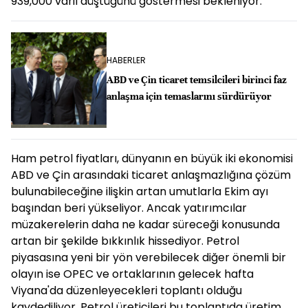
939,000 varil düştüğünü göstermesi bekleniyor.
HABERLER
ABD ve Çin ticaret temsilcileri birinci faz
anlaşma için temaslarını sürdürüyor
Ham petrol fiyatları, dünyanın en büyük iki ekonomisi
ABD ve Çin arasındaki ticaret anlaşmazlığına çözüm
bulunabileceğine ilişkin artan umutlarla Ekim ayı
başından beri yükseliyor. Ancak yatırımcılar
müzakerelerin daha ne kadar süreceği konusunda
artan bir şekilde bıkkınlık hissediyor. Petrol
piyasasına yeni bir yön verebilecek diğer önemli bir
olayın ise OPEC ve ortaklarının gelecek hafta
Viyana'da düzenleyecekleri toplantı olduğu
kaydediliyor. Petrol üreticileri bu toplantıda üretim