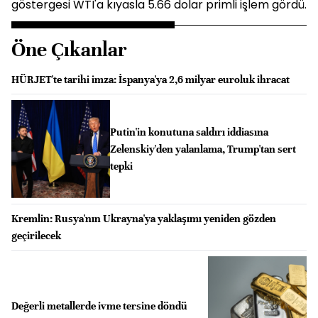
göstergesi WTI'a kıyasla 5.66 dolar primli işlem gördü.
Öne Çıkanlar
HÜRJET'te tarihi imza: İspanya'ya 2,6 milyar euroluk ihracat
Putin'in konutuna saldırı iddiasına
Zelenskiy'den yalanlama, Trump'tan sert
tepki
Kremlin: Rusya'nın Ukrayna'ya yaklaşımı yeniden gözden
geçirilecek
Değerli metallerde ivme tersine döndü