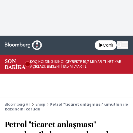
Canlı
SON
KOÇ HOLDİNG İKİNCİ ÇEYREKTE 19,7 MİLYAR TL NET KAR
BO
DAKİKA
AÇIKLADI; BEKLENTİ 13,5 MİLYAR TL
YÜ
Bloomberg HT
Enerji
Petrol "ticaret anlaşması" umutları ile
kazancını korudu
Petrol "ticaret anlaşması"