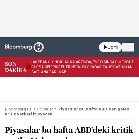
Canlı
HALKBANK İKİNCİL HALKA ARZINDA, TVF DIŞINDAKİ MEVCUT
HA
SON
PAY SAHİPLERİNE ELLERİNDEKİ PAY KADAR TAHSİSAT İMKANI
KO
DAKİKA
SAĞLANACAK -KAP
-K
Bloomberg HT
Haberler
Piyasalar bu hafta ABD'den gelen
kritik verileri izleyecek
Piyasalar bu hafta ABD'deki kritik