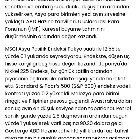
senetleri ve emtia grubu dünkü düşüşlerin ardından
yükselirken, Asya para birimleri yedi ayın zirvesine
yaklaştı. ABD Hazine tahvilleri, Uluslararası Para
Fonu'nun (IMF) küresel büyüme tahminini
düşürmesinin ardından değer kazandı.
MSCI Asya Pasifik Endeksi Tokyo saati ile 12:55'te
yüzde 0.1 yukarıda seyrediyordu. Endekste, düşen üç
hisse karşılığı beş hisse değer kazandı. Japonya'da
Nikkei 225 Endeksi, b,r günlük tatilin ardından
piyasanın açılması ile birlikte aşağı yönde hareket
etti. Standard & Poor’s 500 (S&P 500) endeks vadeli
kontratı yüzde 0.2 yükseldi. Malezya para birimi
ringgit ve Filipinler pesosu güçlendi. Avustralya doları
son üç ayın en düşük seviyesinden toparlandı. Petrol
son iki günde yüzde 2.6 düşmesinin ardından bugün
yüzde 1 yükselerek varil başına 90.20 dolara geldi.
Gösterge ABD Hazine tahvili 10 yıllıklarda faiz, tahvil
piyasasının bir günlük aradan sonra tekrar açılması