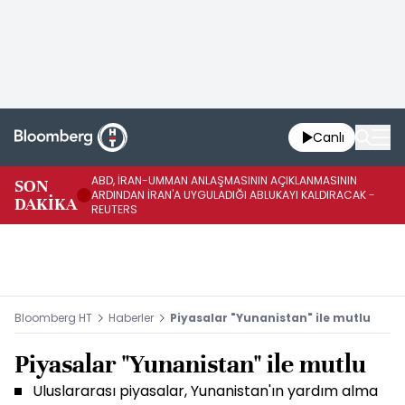
Canlı
ABD, İRAN-UMMAN ANLAŞMASININ AÇIKLANMASININ
AB
SON
ARDINDAN İRAN'A UYGULADIĞI ABLUKAYI KALDIRACAK -
GE
DAKİKA
REUTERS
UY
Bloomberg HT
Haberler
Piyasalar "Yunanistan" ile mutlu
Piyasalar "Yunanistan" ile mutlu
Uluslararası piyasalar, Yunanistan'ın yardım alma