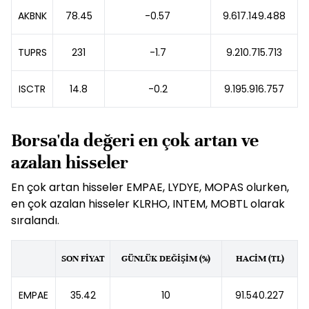
AKBNK
78.45
-0.57
9.617.149.488
TUPRS
231
-1.7
9.210.715.713
ISCTR
14.8
-0.2
9.195.916.757
Borsa'da değeri en çok artan ve
azalan hisseler
En çok artan hisseler EMPAE, LYDYE, MOPAS olurken,
en çok azalan hisseler KLRHO, INTEM, MOBTL olarak
sıralandı.
SON FİYAT
GÜNLÜK DEĞİŞİM (%)
HACİM (TL)
EMPAE
35.42
10
91.540.227