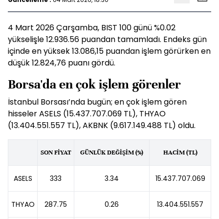
4 Mart 2026 Çarşamba, BIST 100 günü %0.02
yükselişle 12.936.56 puandan tamamladı. Endeks gün
içinde en yüksek 13.086,15 puandan işlem görürken en
düşük 12.824,76 puanı gördü.
Borsa'da en çok işlem görenler
İstanbul Borsası’nda bugün; en çok işlem gören
hisseler ASELS (15.437.707.069 TL), THYAO
(13.404.551.557 TL), AKBNK (9.617.149.488 TL) oldu.
SON FİYAT
GÜNLÜK DEĞİŞİM (%)
HACİM (TL)
ASELS
333
3.34
15.437.707.069
THYAO
287.75
0.26
13.404.551.557