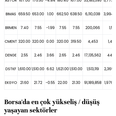
ASTOR
167.00
175.50
-4.84
180.40
167.00
33,185,595
5,773,
BIMAS
659.50
653.00
1.00
662.50
638.50
6,110,038
3,994,
BRMEN
7.40
7.55
-1.99
7.55
7.55
200,066
1,50
CMENT
320.00
320.00
0.00
320.00
319.50
4,453
1,42
DENGE
2.55
2.46
3.66
2.65
2.46
17,135,562
44,1
DSTKF
1,610.00
1,510.00
6.62
1,621.00
1,510.00
1,513,119
2,369,
EKGYO
21.60
21.72
-0.55
22.00
21.30
91,189,858
1,976,
Borsa'da en çok yükseliş / düşüş
yaşayan sektörler