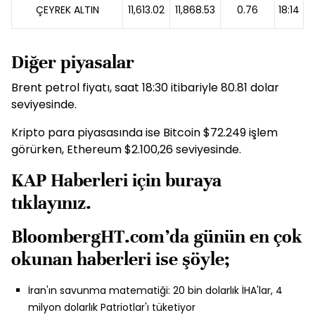
ÇEYREK ALTIN
11,613.02
11,868.53
0.76
18:14
Diğer piyasalar
Brent petrol fiyatı, saat 18:30 itibariyle 80.81 dolar
seviyesinde.
Kripto para piyasasında ise Bitcoin $72.249 işlem
görürken, Ethereum $2.100,26 seviyesinde.
KAP Haberleri için
buraya
tıklayınız.
BloombergHT.com’da günün en çok
okunan haberleri ise şöyle;
İran'ın savunma matematiği: 20 bin dolarlık İHA'lar, 4
milyon dolarlık Patriotlar'ı tüketiyor