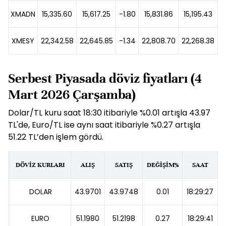
XMADN
15,335.60
15,617.25
-1.80
15,831.86
15,195.43
XMESY
22,342.58
22,645.85
-1.34
22,808.70
22,268.38
Serbest Piyasada döviz fiyatları (4
Mart 2026 Çarşamba)
Dolar/TL kuru saat 18:30 itibariyle %0.01 artışla 43.97
TL'de, Euro/TL ise aynı saat itibariyle %0.27 artışla
51.22 TL’den işlem gördü.
DÖVİZ KURLARI
ALIŞ
SATIŞ
DEĞİŞİM%
SAAT
DOLAR
43.9701
43.9748
0.01
18:29:27
EURO
51.1980
51.2198
0.27
18:29:41