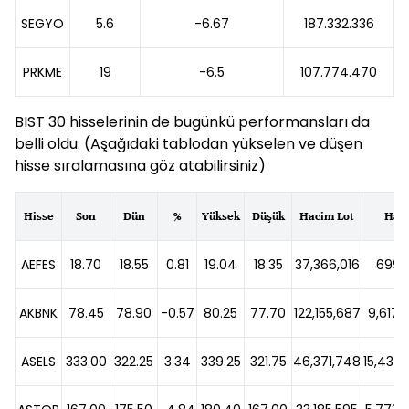
SEGYO
5.6
-6.67
187.332.336
PRKME
19
-6.5
107.774.470
BIST 30 hisselerinin de bugünkü performansları da
belli oldu. (Aşağıdaki tablodan yükselen ve düşen
hisse sıralamasına göz atabilirsiniz)
Hisse
Son
Dün
%
Yüksek
Düşük
Hacim Lot
Hac
AEFES
18.70
18.55
0.81
19.04
18.35
37,366,016
699,9
AKBNK
78.45
78.90
-0.57
80.25
77.70
122,155,687
9,617,
ASELS
333.00
322.25
3.34
339.25
321.75
46,371,748
15,437