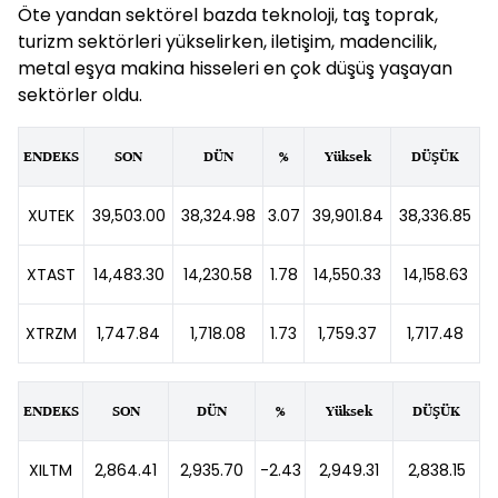
Öte yandan sektörel bazda teknoloji, taş toprak,
turizm sektörleri yükselirken, iletişim, madencilik,
metal eşya makina hisseleri en çok düşüş yaşayan
sektörler oldu.
ENDEKS
SON
DÜN
%
Yüksek
DÜŞÜK
XUTEK
39,503.00
38,324.98
3.07
39,901.84
38,336.85
XTAST
14,483.30
14,230.58
1.78
14,550.33
14,158.63
XTRZM
1,747.84
1,718.08
1.73
1,759.37
1,717.48
ENDEKS
SON
DÜN
%
Yüksek
DÜŞÜK
XILTM
2,864.41
2,935.70
-2.43
2,949.31
2,838.15