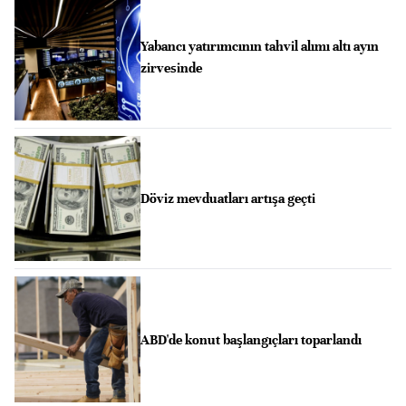
Yabancı yatırımcının tahvil alımı altı ayın
zirvesinde
Döviz mevduatları artışa geçti
ABD'de konut başlangıçları toparlandı