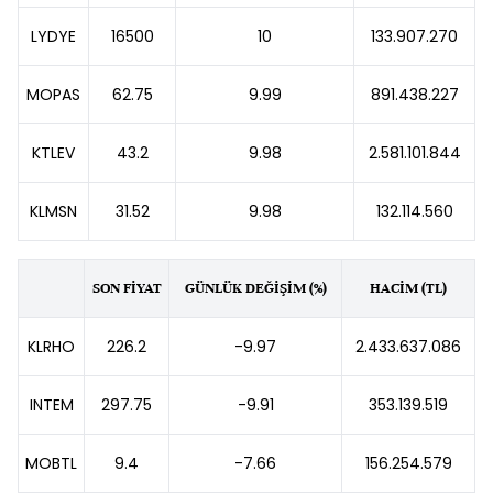
LYDYE
16500
10
133.907.270
MOPAS
62.75
9.99
891.438.227
KTLEV
43.2
9.98
2.581.101.844
KLMSN
31.52
9.98
132.114.560
SON FİYAT
GÜNLÜK DEĞİŞİM (%)
HACİM (TL)
KLRHO
226.2
-9.97
2.433.637.086
INTEM
297.75
-9.91
353.139.519
MOBTL
9.4
-7.66
156.254.579