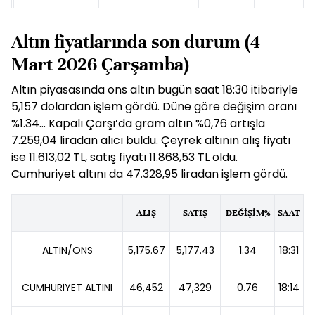
Altın fiyatlarında son durum (4
Mart 2026 Çarşamba)
Altın piyasasında ons altın bugün saat 18:30 itibariyle
5,157 dolardan işlem gördü. Düne göre değişim oranı
%1.34... Kapalı Çarşı’da gram altın %0,76 artışla
7.259,04 liradan alıcı buldu. Çeyrek altının alış fiyatı
ise 11.613,02 TL, satış fiyatı 11.868,53 TL oldu.
Cumhuriyet altını da 47.328,95 liradan işlem gördü.
ALIŞ
SATIŞ
DEĞİŞİM%
SAAT
ALTIN/ONS
5,175.67
5,177.43
1.34
18:31
CUMHURİYET ALTINI
46,452
47,329
0.76
18:14