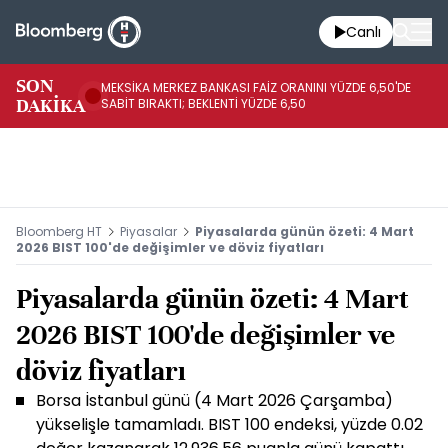
Canlı
SON
MEKSİKA MERKEZ BANKASI FAİZ ORANINI YÜZDE 6,50'DE
OY
DAKİKA
SABİT BIRAKTI; BEKLENTİ YÜZDE 6,50
AÇ
Bloomberg HT
Piyasalar
Piyasalarda günün özeti: 4 Mart
2026 BIST 100'de değişimler ve döviz fiyatları
Piyasalarda günün özeti: 4 Mart
2026 BIST 100'de değişimler ve
döviz fiyatları
Borsa İstanbul günü (4 Mart 2026 Çarşamba)
yükselişle tamamladı. BIST 100 endeksi, yüzde 0.02