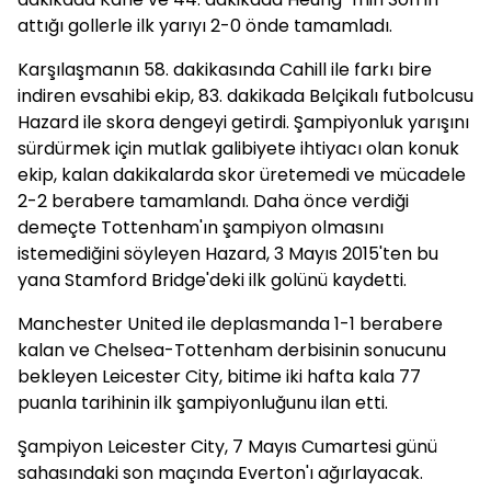
attığı gollerle ilk yarıyı 2-0 önde tamamladı.
Karşılaşmanın 58. dakikasında Cahill ile farkı bire
indiren evsahibi ekip, 83. dakikada Belçikalı futbolcusu
Hazard ile skora dengeyi getirdi. Şampiyonluk yarışını
sürdürmek için mutlak galibiyete ihtiyacı olan konuk
ekip, kalan dakikalarda skor üretemedi ve mücadele
2-2 berabere tamamlandı. Daha önce verdiği
demeçte Tottenham'ın şampiyon olmasını
istemediğini söyleyen Hazard, 3 Mayıs 2015'ten bu
yana Stamford Bridge'deki ilk golünü kaydetti.
Manchester United ile deplasmanda 1-1 berabere
kalan ve Chelsea-Tottenham derbisinin sonucunu
bekleyen Leicester City, bitime iki hafta kala 77
puanla tarihinin ilk şampiyonluğunu ilan etti.
Şampiyon Leicester City, 7 Mayıs Cumartesi günü
sahasındaki son maçında Everton'ı ağırlayacak.