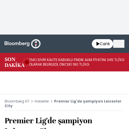
Canlı
SON
TMO SİVRİ KALİTE KABUKLU FINDIK ALIM FİYATINI 245 TL/KG
TM
DAKİKA
OLARAK BELİRLEDİ, ÖNCEKİ 190 TL/KG
TL
Bloomberg HT
Haberler
Premier Lig'de şampiyon Leicester
City
Premier Lig'de şampiyon