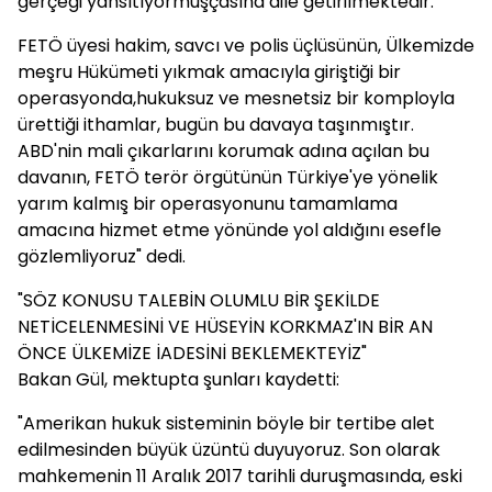
gerçeği yansıtıyormuşçasına dile getirilmektedir.
FETÖ üyesi hakim, savcı ve polis üçlüsünün, Ülkemizde
meşru Hükümeti yıkmak amacıyla giriştiği bir
operasyonda,hukuksuz ve mesnetsiz bir komployla
ürettiği ithamlar, bugün bu davaya taşınmıştır.
ABD'nin mali çıkarlarını korumak adına açılan bu
davanın, FETÖ terör örgütünün Türkiye'ye yönelik
yarım kalmış bir operasyonunu tamamlama
amacına hizmet etme yönünde yol aldığını esefle
gözlemliyoruz" dedi.
"SÖZ KONUSU TALEBİN OLUMLU BİR ŞEKİLDE
NETİCELENMESİNİ VE HÜSEYİN KORKMAZ'IN BİR AN
ÖNCE ÜLKEMİZE İADESİNİ BEKLEMEKTEYİZ"
Bakan Gül, mektupta şunları kaydetti:
"Amerikan hukuk sisteminin böyle bir tertibe alet
edilmesinden büyük üzüntü duyuyoruz. Son olarak
mahkemenin 11 Aralık 2017 tarihli duruşmasında, eski