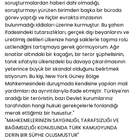
soruşturmalardan haberi dahi olmadığı,
soruşturmayı yürüten birimden başka bir büroda
görev yaptığı ve hiçbir evrakta imzasının
bulunmadığı iddiaları üzerine kurmuştur. Bu şahsın
ifadesindeki tutarsızlıkları, gerçek dışı beyanlarını ve
üretilmiş delilleri ülkenize hangi saiklerle taşıma rolü
üstlendiğini tartışmaya gerek görmüyorum. Ağır
isnatlar altındaki bir kaçağın, bir terör şüphelisinin,
tanık sıfatıyla ülkenizdeki bu davaya çıkarılmasının
yeterince büyük bir skandal olduğunu belirtmek
istiyorum. Bu kişi, New York Güney Bölge
Mahkemesindeki duruşmada kendisine yapılan mali
yardımları da ayrıntılarıyla ifade etmiştir. Türkiye'nin
aradığı bir teröristin, bazı Devlet kurumlarınız
tarafından hangi hukuki gerekçelerle fonlandığı
merak ettiğimiz bir husustur."
"MAHKEMELERİNİZİN SAYGINLIĞI, TARAFSIZLIĞI VE
BAĞIMSIZLIĞI KONUSUNDA TÜRK KAMUOYUNDA
DERİN BİR ŞÜPHE OLUŞMUŞTUR"