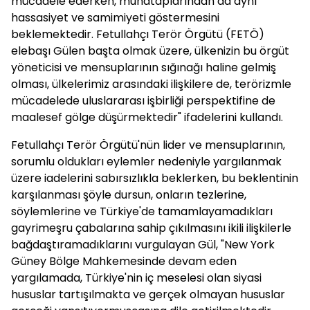
mücadele ederken, muhataplarından da aynı
hassasiyet ve samimiyeti göstermesini
beklemektedir. Fetullahçı Terör Örgütü (FETÖ)
elebaşı Gülen başta olmak üzere, ülkenizin bu örgüt
yöneticisi ve mensuplarının sığınağı haline gelmiş
olması, ülkelerimiz arasındaki ilişkilere de, terörizmle
mücadelede uluslararası işbirliği perspektifine de
maalesef gölge düşürmektedir" ifadelerini kullandı.
Fetullahçı Terör Örgütü'nün lider ve mensuplarının,
sorumlu oldukları eylemler nedeniyle yargılanmak
üzere iadelerini sabırsızlıkla beklerken, bu beklentinin
karşılanması şöyle dursun, onların tezlerine,
söylemlerine ve Türkiye'de tamamlayamadıkları
gayrimeşru çabalarına sahip çıkılmasını ikili ilişkilerle
bağdaştıramadıklarını vurgulayan Gül, "New York
Güney Bölge Mahkemesinde devam eden
yargılamada, Türkiye'nin iç meselesi olan siyasi
hususlar tartışılmakta ve gerçek olmayan hususlar