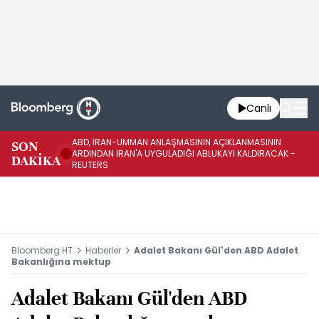
Canlı
ABD, İRAN-UMMAN ANLAŞMASININ AÇIKLANMASININ
AB
SON
ARDINDAN İRAN'A UYGULADIĞI ABLUKAYI KALDIRACAK -
GE
DAKİKA
REUTERS
UY
Bloomberg HT
Haberler
Adalet Bakanı Gül'den ABD Adalet
Bakanlığına mektup
Adalet Bakanı Gül'den ABD