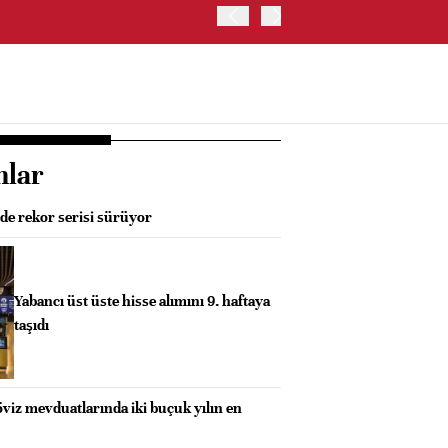
OYAK ÇİMENTO İKİNCİ ÇEY
nlar
e rekor serisi sürüyor
Yabancı üst üste hisse alımını 9. haftaya
taşıdı
öviz mevduatlarında iki buçuk yılın en