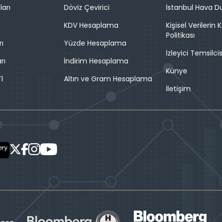
ları
Döviz Çevirici
İstanbul Hava 
n
KDV Hesaplama
Kişisel Verilerin
Politikası
rı
Yüzde Hesaplama
İzleyici Temsilcis
rı
İndirim Hesaplama
Künye
l
Altın ve Gram Hesaplama
İletişim