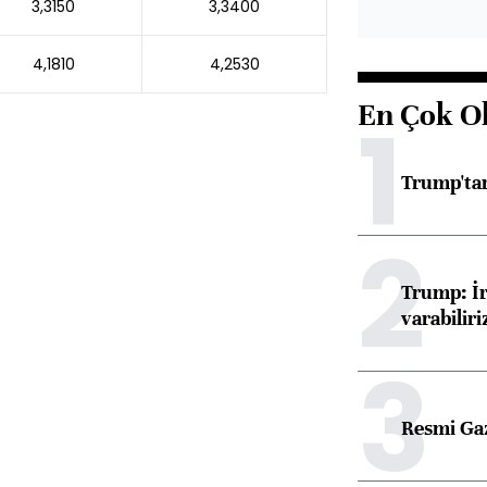
3,3150
3,3400
4,1810
4,2530
En Çok O
1
Trump'tan
2
Trump: İr
varabiliri
3
Resmi Ga