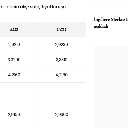
erlinin alış-satış fiyatları, şu
İngiltere Merkez B
açıkladı
ALIŞ
SATIŞ
2,9210
2,9230
3,3290
3,3310
4,2160
4,2180
2,9100
2,9300