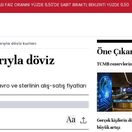
I FAİZ ORANINI YÜZDE 6,50'DE SABİT BIRAKTI; BEKLENTİ YÜZDE 6,50
arıyla döviz kurları
Öne Çıka
rıyla döviz
TCMB rezervlerind
ro ve sterlinin alış-satış fiyatları
Gerçek kişilerin d
büyük artışı