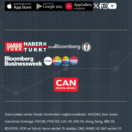
Sitemizdeki veriler Foreks tarafından sağlanmaktadır. NASDAQ, Dow Jones
Industrial Average, SHCOM, FTSE 100, CAC 40, DAX 30, Hang Seng, IBEX 35,
BOVESPA, VİOP ve Tahvil-bono verileri 15 dakika; CME, NYMEX VE S&P verileri 10