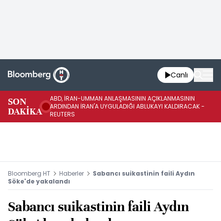
Canlı
ABD, İRAN-UMMAN ANLAŞMASININ AÇIKLANMASININ
AB
SON
ARDINDAN İRAN'A UYGULADIĞI ABLUKAYI KALDIRACAK -
GE
DAKİKA
REUTERS
UY
Bloomberg HT
Haberler
Sabancı suikastinin faili Aydın
Söke'de yakalandı
Sabancı suikastinin faili Aydın