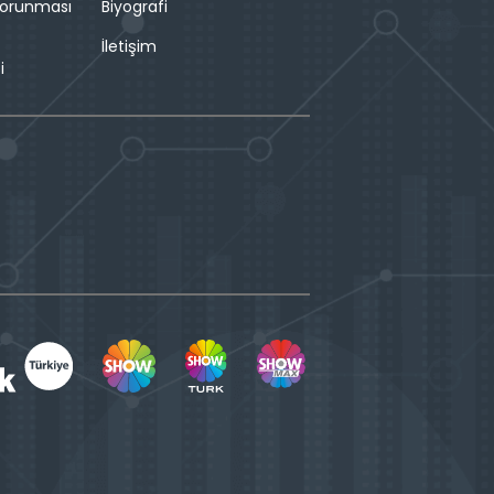
 Korunması
Biyografi
İletişim
i