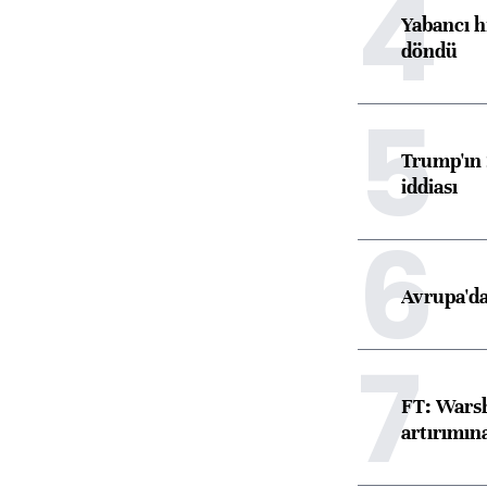
4
Yabancı h
döndü
5
Trump'ın 
iddiası
6
Avrupa'da
7
FT: Warsh
artırımın