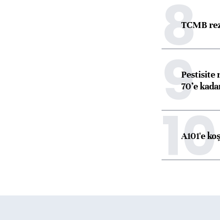
8
TCMB reze
9
Pestisite
70’e kadar
10
A101'e ko