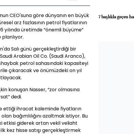
'nun CEO'suna göre dünyanın en büyük
7 başlıkla geçen ha
resel arz fazlasının petrol fiyatlarının
016 yılında üretimde “önemli büyüme”
 planlıyor.
da Salı günü gerçekleştirdiği bir
audi Arabian Oil Co. (Saudi Aranco),
Shaybak petrol sahasındaki kapasiteyi
rile çıkaracak ve önümüzdeki on yıl
atlayacak.
işkin konuşan Nasser, “zor olmasına
sat” dedi.
 ettiği ihracat kaleminde fiyatların
 olan bağımlılığını azaltmak istiyor. Bu
i etkisi giderek artan vekil veliaht
lk kez hisse satışı gerçekleştirmek