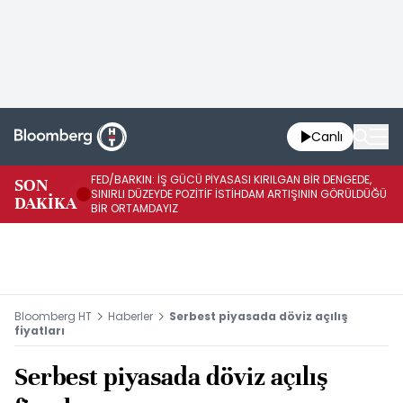
Canlı
FED/BARKIN: İŞ GÜCÜ PİYASASI KIRILGAN BİR DENGEDE,
SON
İŞ
SINIRLI DÜZEYDE POZİTİF İSTİHDAM ARTIŞININ GÖRÜLDÜĞÜ
DAKİKA
SÜ
BİR ORTAMDAYIZ
Bloomberg HT
Haberler
Serbest piyasada döviz açılış
fiyatları
Serbest piyasada döviz açılış