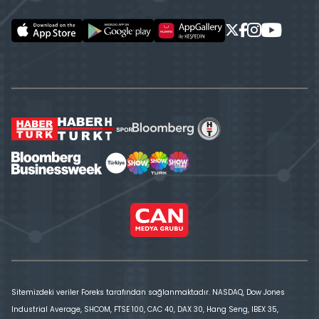
Sitemizdeki veriler Foreks tarafından sağlanmaktadır. NASDAQ, Dow Jones
Industrial Average, SHCOM, FTSE 100, CAC 40, DAX 30, Hang Seng, IBEX 35,