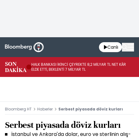
Canlı
SON
HALK BANKASI İKİNCİ ÇEYREKTE 8,2 MİLYAR TL NET KÂR
İŞ
DAKİKA
ELDE ETTİ, BEKLENTİ 7 MİLYAR TL
MÜ
Bloomberg HT
Haberler
Serbest piyasada döviz kurları
Serbest piyasada döviz kurları
İstanbul ve Ankara'da dolar, euro ve sterlinin alış-