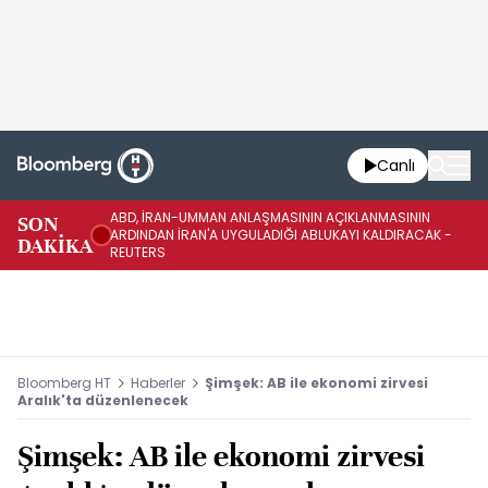
Canlı
ABD, İRAN-UMMAN ANLAŞMASININ AÇIKLANMASININ
AB
SON
ARDINDAN İRAN'A UYGULADIĞI ABLUKAYI KALDIRACAK -
GE
DAKİKA
REUTERS
UY
Bloomberg HT
Haberler
Şimşek: AB ile ekonomi zirvesi
Aralık'ta düzenlenecek
Şimşek: AB ile ekonomi zirvesi