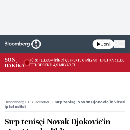
Canlı
SON
TÜRK TELEKOM İKİNCİ ÇEYREKTE 6 MİLYAR TL NET KAR ELDE
AB
DAKİKA
ETTİ; BEKLENTİ 4,9 MİLYAR TL
İR
Bloomberg HT
Haberler
Sırp tenisçi Novak Djokovic'in vizesi
iptal edildi
Sırp tenisçi Novak Djokovic'in