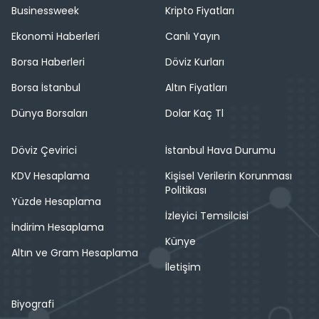
Businessweek
Kripto Fiyatları
Ekonomi Haberleri
Canlı Yayın
Borsa Haberleri
Döviz Kurları
Borsa İstanbul
Altın Fiyatları
Dünya Borsaları
Dolar Kaç Tl
Döviz Çevirici
İstanbul Hava Durumu
KDV Hesaplama
Kişisel Verilerin Korunması
Politikası
Yüzde Hesaplama
İzleyici Temsilcisi
İndirim Hesaplama
Künye
Altın ve Gram Hesaplama
İletişim
Biyografi