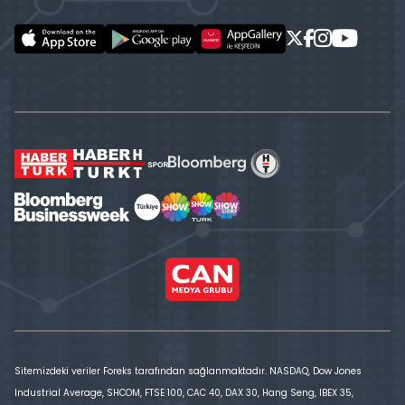
Sitemizdeki veriler Foreks tarafından sağlanmaktadır. NASDAQ, Dow Jones
Industrial Average, SHCOM, FTSE 100, CAC 40, DAX 30, Hang Seng, IBEX 35,