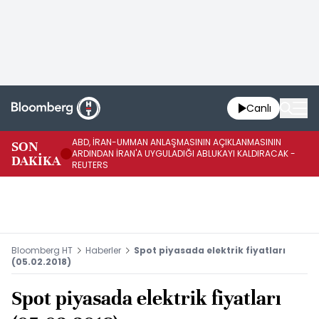
Canlı
ABD, İRAN-UMMAN ANLAŞMASININ AÇIKLANMASININ
AB
SON
ARDINDAN İRAN'A UYGULADIĞI ABLUKAYI KALDIRACAK -
GE
DAKİKA
REUTERS
UY
Bloomberg HT
Haberler
Spot piyasada elektrik fiyatları
(05.02.2018)
Spot piyasada elektrik fiyatları