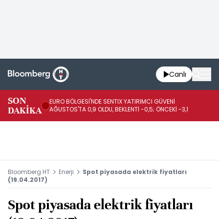
Canlı
SON
EURO BÖLGESİ'NDE SENTIX YATIRIMCI GÜVENİ
İR
DAKİKA
AĞUSTOS'TA 0,9 OLDU, BEKLENTİ -0,5; ÖNCEKİ -3,1
DE
Bloomberg HT
Enerji
Spot piyasada elektrik fiyatları
(19.04.2017)
Spot piyasada elektrik fiyatları