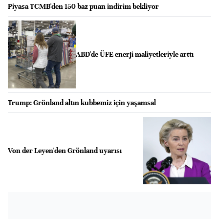
Piyasa TCMB'den 150 baz puan indirim bekliyor
ABD'de ÜFE enerji maliyetleriyle arttı
Trump: Grönland altın kubbemiz için yaşamsal
Von der Leyen'den Grönland uyarısı