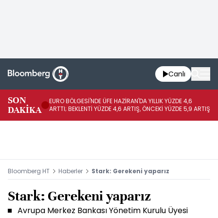
Canlı
EU
SON
EURO BÖLGESİ'NDE ÜFE HAZİRAN'DA YILLIK YÜZDE 4,6
GE
DAKİKA
ARTTI; BEKLENTİ YÜZDE 4,6 ARTIŞ, ÖNCEKİ YÜZDE 5,9 ARTIŞ
AR
Bloomberg HT
Haberler
Stark: Gerekeni yaparız
Stark: Gerekeni yaparız
Avrupa Merkez Bankası Yönetim Kurulu Üyesi