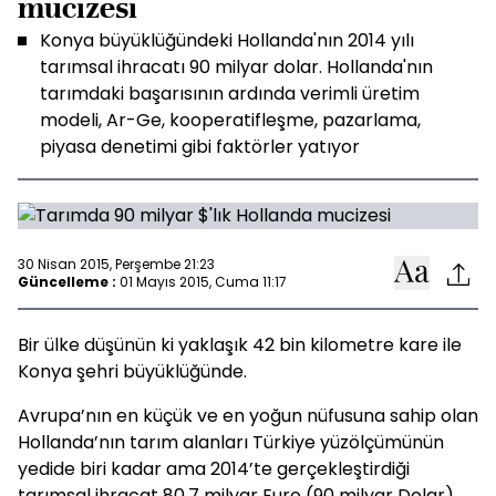
mucizesi
Konya büyüklüğündeki Hollanda'nın 2014 yılı
tarımsal ihracatı 90 milyar dolar. Hollanda'nın
tarımdaki başarısının ardında verimli üretim
modeli, Ar-Ge, kooperatifleşme, pazarlama,
piyasa denetimi gibi faktörler yatıyor
30 Nisan 2015, Perşembe 21:23
Güncelleme :
01 Mayıs 2015, Cuma 11:17
Bir ülke düşünün ki yaklaşık 42 bin kilometre kare ile
Konya şehri büyüklüğünde.
Avrupa’nın en küçük ve en yoğun nüfusuna sahip olan
Hollanda’nın tarım alanları Türkiye yüzölçümünün
yedide biri kadar ama 2014’te gerçekleştirdiği
tarımsal ihracat 80.7 milyar Euro (90 milyar Dolar)