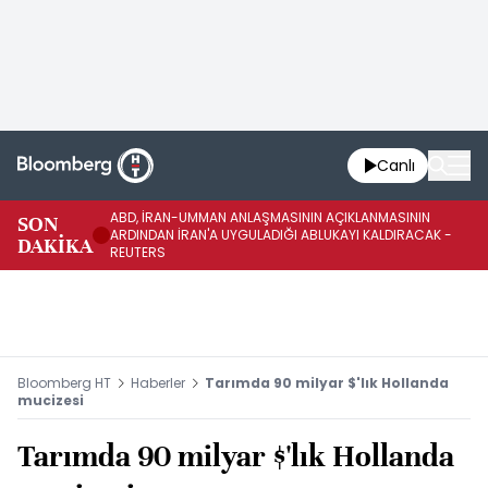
Canlı
ABD, İRAN-UMMAN ANLAŞMASININ AÇIKLANMASININ
AB
SON
ARDINDAN İRAN'A UYGULADIĞI ABLUKAYI KALDIRACAK -
GE
DAKİKA
REUTERS
UY
Bloomberg HT
Haberler
Tarımda 90 milyar $'lık Hollanda
mucizesi
Tarımda 90 milyar $'lık Hollanda