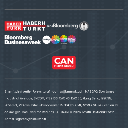
Sitemizdeki veriler Foreks tarafından sağlanmaktadır. NASDAQ, Dow Jones
Industrial Average, SHCOM, FTSE 100, CAC 40, DAX 30, Hang Seng, IBEX 35,
BOVESPA, VİOP ve Tahvil-bono verileri 15 dakika; CME, NYMEX VE S&P verileri 10
dakika gecikmeli verilmektedir. YASAL UYARI © 2026 Kayıtlı Elektronik Posta
Adresi : cgorsel@hs03.kep.tr