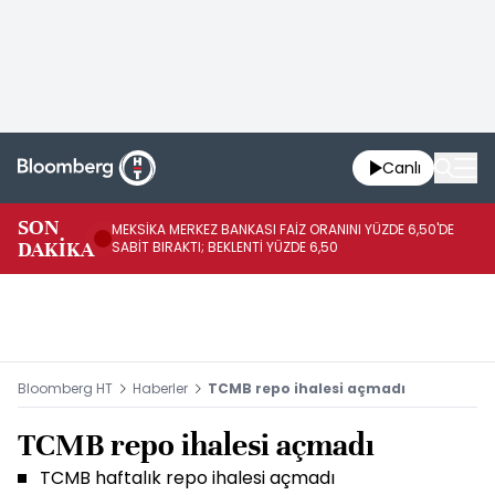
Canlı
SON
MEKSİKA MERKEZ BANKASI FAİZ ORANINI YÜZDE 6,50'DE
OY
DAKİKA
SABİT BIRAKTI; BEKLENTİ YÜZDE 6,50
AÇ
Bloomberg HT
Haberler
TCMB repo ihalesi açmadı
TCMB repo ihalesi açmadı
TCMB haftalık repo ihalesi açmadı