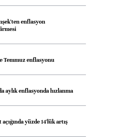
şek'ten enflasyon
dirmesi
rle Temmuz enflasyonu
a aylık enflasyonda hızlanma
t açığında yüzde 14'lük artış