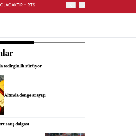
 OLACAKTIR - RTS
BAKAN ŞİMŞEK: ALDIĞIMI
nlar
a tedirginlik sürüyor
Altında denge arayışı
rt satış dalgası