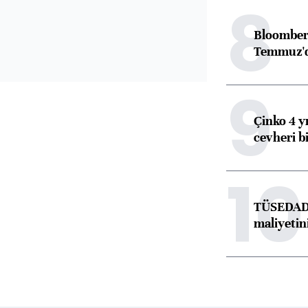
8
Bloomber
Temmuz'd
9
Çinko 4 y
cevheri bi
10
TÜSEDAD,
maliyetini