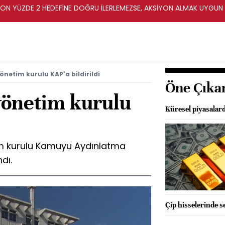
YON YÜZDE 2 HEDEFİNE DOĞRU İLERLEMEZSE, AKSİYON ALMAK UYGUN
önetim kurulu KAP'a bildirildi
Öne Çıka
yönetim kurulu
Küresel piyasalard
im kurulu Kamuyu Aydınlatma
dı.
Çip hisselerinde se