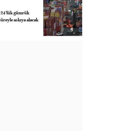
e 24’lük gümrük
l süreyle askıya alacak