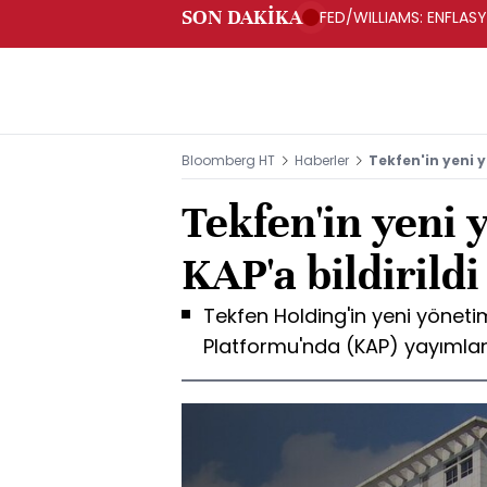
SON DAKİKA
FED/WILLIAMS: ENFLAS
Bloomberg HT
Haberler
Tekfen'in yeni y
Tekfen'in yeni 
KAP'a bildirildi
Tekfen Holding'in yeni yönet
Platformu'nda (KAP) yayımlan