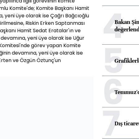
ılınca ilgili görevlinin komite
4
umlu Komite'de; Komite Başkanı Hamit
a, yeni üye olarak ise Çağrı Bağcıoğlu
Bakan Şim
irilmesine, Riskin Erken Saptanması
değerlen
aşkanı Hamit Sedat Eratalar'ın ve
 devamına, yeni üye olarak ise Uğur
5
t Komitesi'nde görev yapan Komite
ğinin devamına, yeni üye olarak ise
rten ve Özgün Öztunç'un
Grafikle
6
Temmuz'd
7
Dış ticare