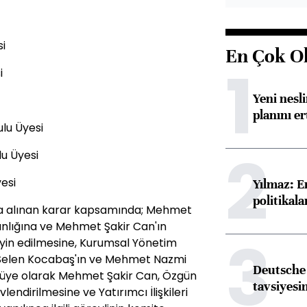
i
En Çok O
1
i
Yeni nesli
planını er
lu Üyesi
2
u Üyesi
esi
Yılmaz: E
politikal
nda alınan karar kapsamında; Mehmet
anlığına ve Mehmet Şakir Can'ın
3
ayin edilmesine, Kurumsal Yönetim
 Selen Kocabaş'ın ve Mehmet Nazmi
Deutsche 
ni üye olarak Mehmet Şakir Can, Özgün
tavsiyesin
endirilmesine ve Yatırımcı İlişkileri