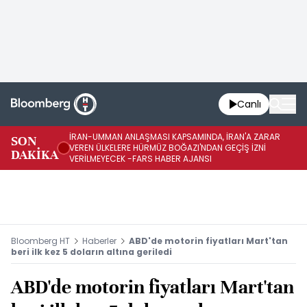
Canlı
İRAN-UMMAN ANLAŞMASI KAPSAMINDA, İRAN'A ZARAR
İR
SON
VEREN ÜLKELERE HÜRMÜZ BOĞAZI'NDAN GEÇİŞ İZNİ
GE
DAKİKA
VERİLMEYECEK -FARS HABER AJANSI
FA
Bloomberg HT
Haberler
ABD'de motorin fiyatları Mart'tan
beri ilk kez 5 doların altına geriledi
ABD'de motorin fiyatları Mart'tan