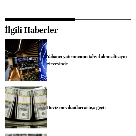
İlgili Haberler
Yabancı yatırımcının tahvil alımı altı ayın
zirvesinde
Döviz mevduatları artışa geçti