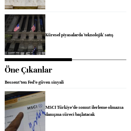
Küresel piyasalarda 'teknolojik' satış
Öne Çıkanlar
Bessent’ten Fed’e güven sinyali
MSCI Türkiye’de somut ilerleme olmazsa
danışma süreci başlatacak