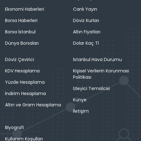
Ekonomi Haberleri
Canlı Yayın
Borsa Haberleri
Döviz Kurları
Borsa İstanbul
Altın Fiyatları
Dünya Borsaları
Dolar Kaç Tl
Döviz Çevirici
İstanbul Hava Durumu
KDV Hesaplama
Kişisel Verilerin Korunması
Politikası
Yüzde Hesaplama
İzleyici Temsilcisi
İndirim Hesaplama
Künye
Altın ve Gram Hesaplama
İletişim
Biyografi
Kullanım Koşulları