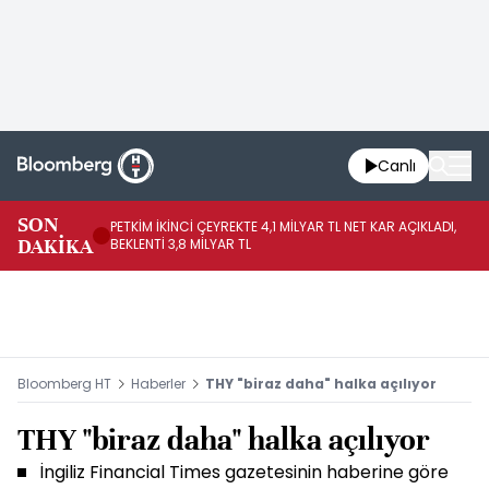
Canlı
SON
PETKİM İKİNCİ ÇEYREKTE 4,1 MİLYAR TL NET KAR AÇIKLADI,
İR
DAKİKA
BEKLENTİ 3,8 MİLYAR TL
UY
Bloomberg HT
Haberler
THY "biraz daha" halka açılıyor
THY "biraz daha" halka açılıyor
İngiliz Financial Times gazetesinin haberine göre