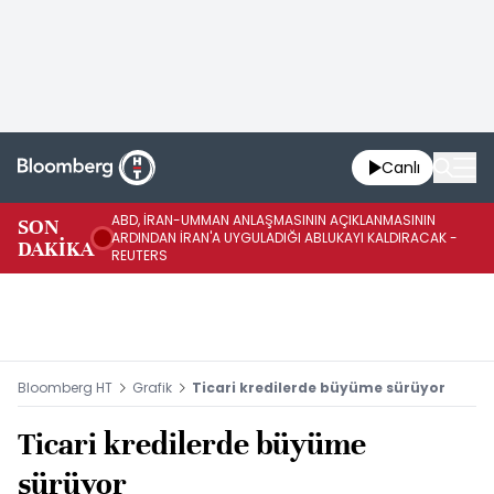
Canlı
ABD, İRAN-UMMAN ANLAŞMASININ AÇIKLANMASININ
AB
SON
ARDINDAN İRAN'A UYGULADIĞI ABLUKAYI KALDIRACAK -
GE
DAKİKA
REUTERS
UY
Bloomberg HT
Grafik
Ticari kredilerde büyüme sürüyor
Ticari kredilerde büyüme
sürüyor