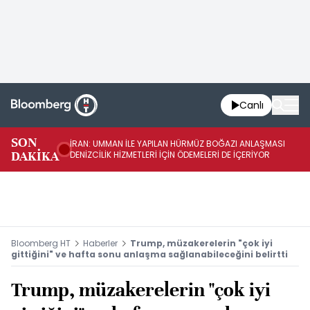
Canlı
SON
İRAN: UMMAN İLE YAPILAN HÜRMÜZ BOĞAZI ANLAŞMASI
İR
DAKİKA
DENİZCİLİK HİZMETLERİ İÇİN ÖDEMELERİ DE İÇERİYOR
AB
Bloomberg HT
Haberler
Trump, müzakerelerin "çok iyi
gittiğini" ve hafta sonu anlaşma sağlanabileceğini belirtti
Trump, müzakerelerin "çok iyi