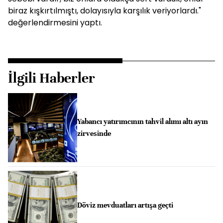
biraz kışkırtılmıştı, dolayısıyla karşılık veriyorlardı."
değerlendirmesini yaptı.
İlgili Haberler
Yabancı yatırımcının tahvil alımı altı ayın
zirvesinde
Döviz mevduatları artışa geçti