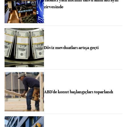
Yabancı yatırımcının tahvil alımı altı ayın
zirvesinde
Döviz mevduatları artışa geçti
ABD'de konut başlangıçları toparlandı