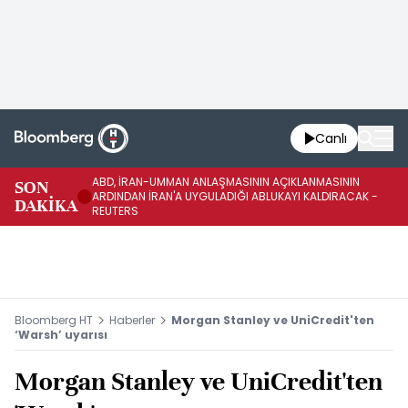
Canlı
ABD, İRAN-UMMAN ANLAŞMASININ AÇIKLANMASININ
AB
SON
ARDINDAN İRAN'A UYGULADIĞI ABLUKAYI KALDIRACAK -
GE
DAKİKA
REUTERS
UY
Bloomberg HT
Haberler
Morgan Stanley ve UniCredit'ten
‘Warsh’ uyarısı
Morgan Stanley ve UniCredit'ten