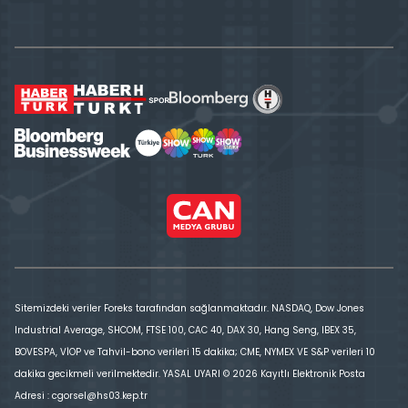
Sitemizdeki veriler Foreks tarafından sağlanmaktadır. NASDAQ, Dow Jones
Industrial Average, SHCOM, FTSE 100, CAC 40, DAX 30, Hang Seng, IBEX 35,
BOVESPA, VİOP ve Tahvil-bono verileri 15 dakika; CME, NYMEX VE S&P verileri 10
dakika gecikmeli verilmektedir. YASAL UYARI © 2026 Kayıtlı Elektronik Posta
Adresi : cgorsel@hs03.kep.tr