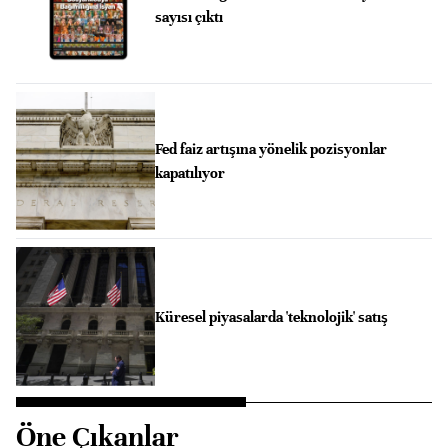
sayısı çıktı
Fed faiz artışına yönelik pozisyonlar
kapatılıyor
Küresel piyasalarda 'teknolojik' satış
Öne Çıkanlar