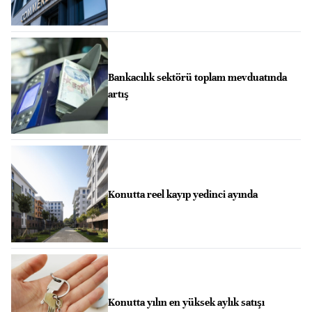
Bankacılık sektörü toplam mevduatında
artış
Konutta reel kayıp yedinci ayında
Konutta yılın en yüksek aylık satışı