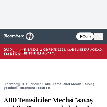
Canlı
SON
İŞ BANKASI 2. ÇEYREKTE 9,66 MİLYAR TL NET KAR AÇIKLADI;
BO
DAKİKA
BEKLENTİ 13,1 MİLYAR TL
DÜ
Bloomberg HT
Haberler
ABD Temsilciler Meclisi "savaş
yetkileri" tasarısını kabul etti
ABD Temsilciler Meclisi "savaş