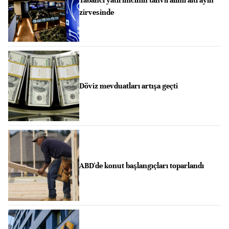
Yabancı yatırımcının tahvil alımı altı ayın
zirvesinde
Döviz mevduatları artışa geçti
ABD'de konut başlangıçları toparlandı