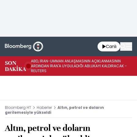
Canlı
ABD, İRAN-UMMAN ANLAŞMASININ AÇIKLANMASININ
AB
SON
ARDINDAN İRAN'A UYGULADIĞI ABLUKAYI KALDIRACAK -
GE
DAKİKA
REUTERS
UY
Bloomberg HT
Haberler
Altın, petrol ve doların
gerilemesiyle yükseldi
Altın, petrol ve doların