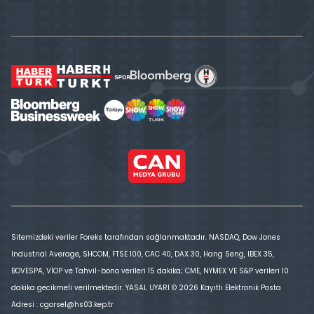
Sitemizdeki veriler Foreks tarafından sağlanmaktadır. NASDAQ, Dow Jones
Industrial Average, SHCOM, FTSE 100, CAC 40, DAX 30, Hang Seng, IBEX 35,
BOVESPA, VİOP ve Tahvil-bono verileri 15 dakika; CME, NYMEX VE S&P verileri 10
dakika gecikmeli verilmektedir. YASAL UYARI © 2026 Kayıtlı Elektronik Posta
Adresi : cgorsel@hs03.kep.tr