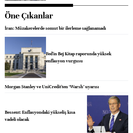
Öne Çıkanlar
İran: Müzakerelerde somut bir ilerleme sağlanamadı
Fed'in Bej Kitap raporunda yüksek
enflasyon vurgusu
Morgan Stanley ve UniCredit'ten ‘Warsh’ uyarısı
Bessent: Enflasyondaki yükseliş kısa
vadeli olacak