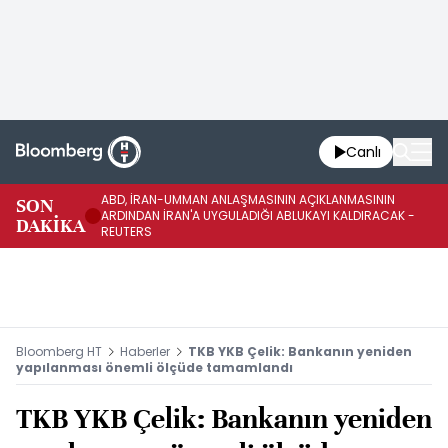
Canlı
ABD, İRAN-UMMAN ANLAŞMASININ AÇIKLANMASININ
AB
SON
ARDINDAN İRAN'A UYGULADIĞI ABLUKAYI KALDIRACAK -
GE
DAKİKA
REUTERS
UY
Bloomberg HT
Haberler
TKB YKB Çelik: Bankanın yeniden
yapılanması önemli ölçüde tamamlandı
TKB YKB Çelik: Bankanın yeniden