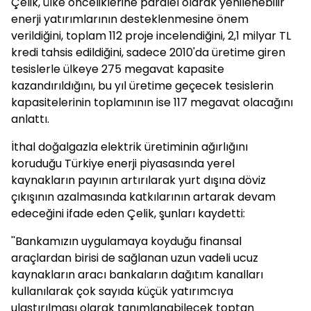
Çelik, ülke önceliklerine paralel olarak yenilenebilir
enerji yatırımlarının desteklenmesine önem
verildiğini, toplam 112 proje incelendiğini, 2,1 milyar TL
kredi tahsis edildiğini, sadece 2010'da üretime giren
tesislerle ülkeye 275 megavat kapasite
kazandırıldığını, bu yıl üretime geçecek tesislerin
kapasitelerinin toplamının ise 117 megavat olacağını
anlattı.
İthal doğalgazla elektrik üretiminin ağırlığını
koruduğu Türkiye enerji piyasasında yerel
kaynakların payının artırılarak yurt dışına döviz
çıkışının azalmasında katkılarının artarak devam
edeceğini ifade eden Çelik, şunları kaydetti:
''Bankamızın uygulamaya koyduğu finansal
araçlardan birisi de sağlanan uzun vadeli ucuz
kaynakların aracı bankaların dağıtım kanalları
kullanılarak çok sayıda küçük yatırımcıya
ulaştırılması olarak tanımlanabilecek toptan