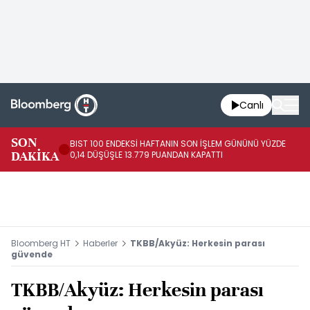
Canlı
SON
BIST 100 ENDEKSİ HAFTANIN SON İŞLEM GÜNÜNÜ YÜZDE
HA
DAKİKA
0,14 DÜŞÜŞLE 13.779 PUANDAN KAPATTI
TL
Bloomberg HT
Haberler
TKBB/Akyüz: Herkesin parası
güvende
TKBB/Akyüz: Herkesin parası