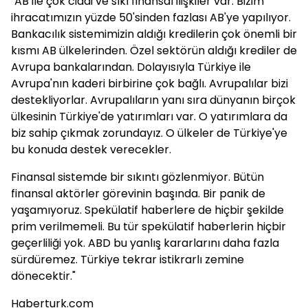
"AB ile çok ciddi ve sıkı finansal ilişkiler var. Bizim
ihracatımızın yüzde 50'sinden fazlası AB'ye yapılıyor.
Bankacılık sistemimizin aldığı kredilerin çok önemli bir
kısmı AB ülkelerinden. Özel sektörün aldığı krediler de
Avrupa bankalarından. Dolayısıyla Türkiye ile
Avrupa'nın kaderi birbirine çok bağlı. Avrupalılar bizi
destekliyorlar. Avrupalıların yanı sıra dünyanın birçok
ülkesinin Türkiye'de yatırımları var. O yatırımlara da
biz sahip çıkmak zorundayız. O ülkeler de Türkiye'ye
bu konuda destek verecekler.
Finansal sistemde bir sıkıntı gözlenmiyor. Bütün
finansal aktörler görevinin başında. Bir panik de
yaşamıyoruz. Spekülatif haberlere de hiçbir şekilde
prim verilmemeli. Bu tür spekülatif haberlerin hiçbir
geçerliliği yok. ABD bu yanlış kararlarını daha fazla
sürdüremez. Türkiye tekrar istikrarlı zemine
dönecektir."
Haberturk.com