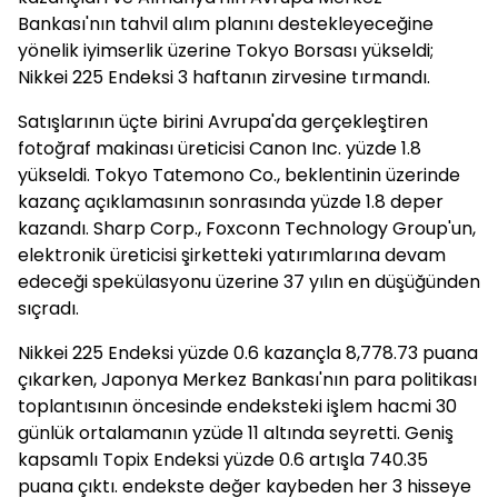
Bankası'nın tahvil alım planını destekleyeceğine
yönelik iyimserlik üzerine Tokyo Borsası yükseldi;
Nikkei 225 Endeksi 3 haftanın zirvesine tırmandı.
Satışlarının üçte birini Avrupa'da gerçekleştiren
fotoğraf makinası üreticisi Canon Inc. yüzde 1.8
yükseldi. Tokyo Tatemono Co., beklentinin üzerinde
kazanç açıklamasının sonrasında yüzde 1.8 deper
kazandı. Sharp Corp., Foxconn Technology Group'un,
elektronik üreticisi şirketteki yatırımlarına devam
edeceği spekülasyonu üzerine 37 yılın en düşüğünden
sıçradı.
Nikkei 225 Endeksi yüzde 0.6 kazançla 8,778.73 puana
çıkarken, Japonya Merkez Bankası'nın para politikası
toplantısının öncesinde endeksteki işlem hacmi 30
günlük ortalamanın yzüde 11 altında seyretti. Geniş
kapsamlı Topix Endeksi yüzde 0.6 artışla 740.35
puana çıktı. endekste değer kaybeden her 3 hisseye