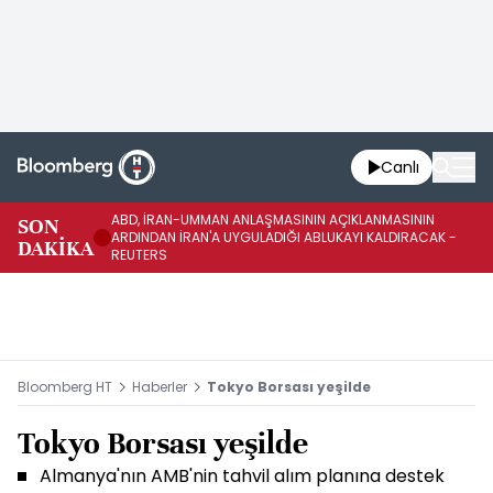
Canlı
ABD, İRAN-UMMAN ANLAŞMASININ AÇIKLANMASININ
AB
SON
ARDINDAN İRAN'A UYGULADIĞI ABLUKAYI KALDIRACAK -
GE
DAKİKA
REUTERS
UY
Bloomberg HT
Haberler
Tokyo Borsası yeşilde
Tokyo Borsası yeşilde
Almanya'nın AMB'nin tahvil alım planına destek