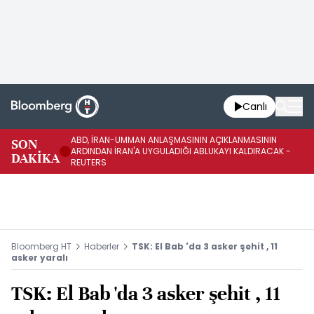
Canlı
ABD, İRAN-UMMAN ANLAŞMASININ AÇIKLANMASININ
AB
SON
ARDINDAN İRAN'A UYGULADIĞI ABLUKAYI KALDIRACAK -
GE
DAKİKA
REUTERS
UY
Bloomberg HT
Haberler
TSK: El Bab 'da 3 asker şehit , 11
asker yaralı
TSK: El Bab 'da 3 asker şehit , 11