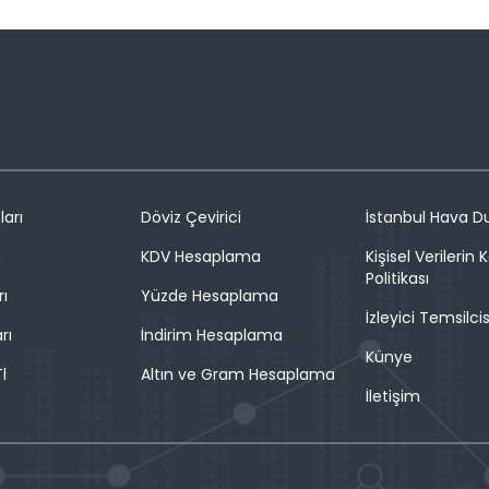
ları
Döviz Çevirici
İstanbul Hava 
n
KDV Hesaplama
Kişisel Verilerin
Politikası
rı
Yüzde Hesaplama
İzleyici Temsilcis
rı
İndirim Hesaplama
Künye
l
Altın ve Gram Hesaplama
İletişim