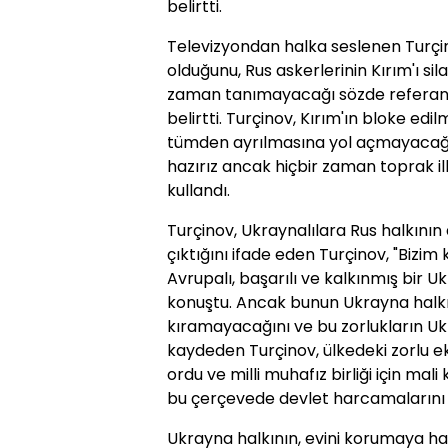
belirtti.
Televizyondan halka seslenen Turçin
olduğunu, Rus askerlerinin Kırım'ı si
zaman tanımayacağı sözde referandum
belirtti. Turçinov, Kırım'ın bloke edi
tümden ayrılmasına yol açmayacağı
hazırız ancak hiçbir zaman toprak il
kullandı.
Turçinov, Ukraynalılara Rus halkının de
çıktığını ifade eden Turçinov, "Bizi
Avrupalı, başarılı ve kalkınmış bir 
konuştu. Ancak bunun Ukrayna halkı
kıramayacağını ve bu zorlukların Ukr
kaydeden Turçinov, ülkedeki zorlu
ordu ve milli muhafız birliği için ma
bu çerçevede devlet harcamalarını aza
Ukrayna halkının, evini korumaya hazı