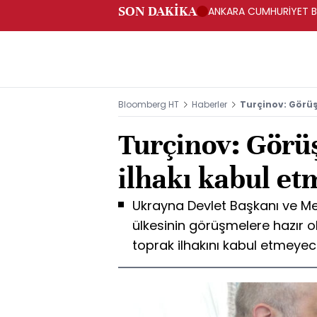
SON DAKİKA
ANKARA CUMHURİYET BA
BAKANLIĞINA GÖNDERD
Bloomberg HT
Haberler
Turçinov: Görüş
Turçinov: Görü
ilhakı kabul et
Ukrayna Devlet Başkanı ve Me
ülkesinin görüşmelere hazır 
toprak ilhakını kabul etmeyecek