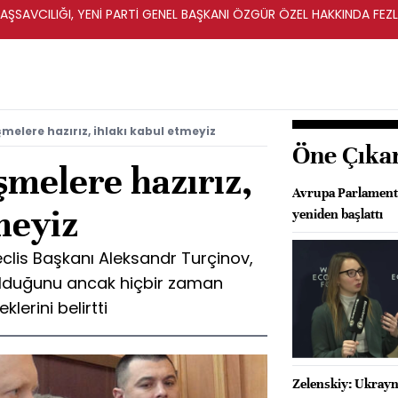
ŞSAVCILIĞI, YENİ PARTİ GENEL BAŞKANI ÖZGÜR ÖZEL HAKKINDA FEZ
İ
melere hazırız, ihlakı kabul etmeyiz
Öne Çıka
şmelere hazırız,
Avrupa Parlament
meyiz
yeniden başlattı
clis Başkanı Aleksandr Turçinov,
olduğunu ancak hiçbir zaman
lerini belirtti
Zelenskiy: Ukrayn