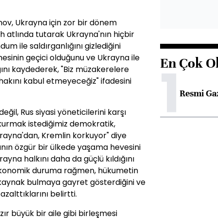
ov, Ukrayna için zor bir dönem
lah atlında tutarak Ukrayna'nın hiçbir
 ile saldırganlığını gizlediğini
lmesinin geçici olduğunu ve Ukrayna ile
En Çok O
1
nı kaydederek, "Biz müzakerelere
hakını kabul etmeyeceğiz" ifadesini
Resmi Ga
ğil, Rus siyasi yöneticilerini karşı
m kurmak istediğimiz demokratik,
Ukrayna'dan, Kremlin korkuyor" diye
nın özgür bir ülkede yaşama hevesini
ayna halkını daha da güçlü kıldığını
 ekonomik duruma rağmen, hükumetin
li kaynak bulmaya gayret gösterdiğini ve
lttıklarını belirtti.
r büyük bir aile gibi birleşmesi