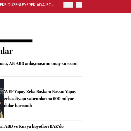
LEKE DÜZENLEYEREK ADALET
YENİ PARTİ GENEL BAŞKA
nlar
osu, AB-ABD anlaşmasının onay sürecini
WEF Yapay Zeka Başkanı Basso: Yapay
zeka altyapı yatırımlarına 600 milyar
dolar harcandı
a, ABD ve Rusya heyetleri BAE’de