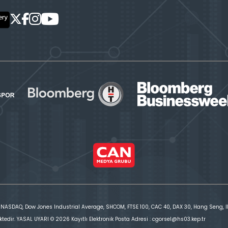
 NASDAQ, Dow Jones Industrial Average, SHCOM, FTSE 100, CAC 40, DAX 30, Hang Seng, IBE
ktedir. YASAL UYARI © 2026 Kayıtlı Elektronik Posta Adresi : cgorsel@hs03.kep.tr