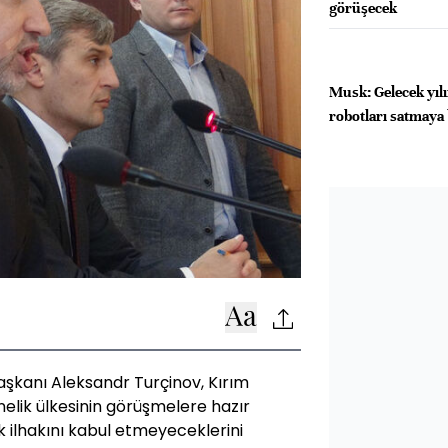
görüşecek
Musk: Gelecek yıl
robotları satmaya 
aşkanı Aleksandr Turçinov, Kırım
nelik ülkesinin görüşmelere hazır
 ilhakını kabul etmeyeceklerini