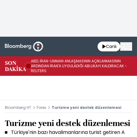
Canlı
ABD, İRAN-UMMAN ANLAŞMASININ AÇIKLANMASININ
AB
SON
ARDINDAN İRAN'A UYGULADIĞI ABLUKAYI KALDIRACAK -
GE
DAKİKA
REUTERS
UY
Bloomberg HT
Forex
Turizme yeni destek düzenlemesi
Turizme yeni destek düzenlemesi
Türkiye'nin bazı havalimanlarına turist getiren A