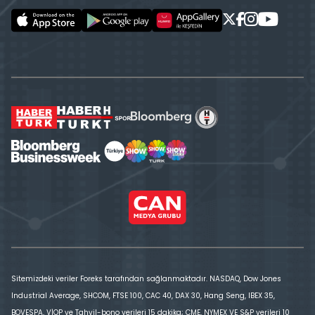
Sitemizdeki veriler Foreks tarafından sağlanmaktadır. NASDAQ, Dow Jones
Industrial Average, SHCOM, FTSE 100, CAC 40, DAX 30, Hang Seng, IBEX 35,
BOVESPA, VİOP ve Tahvil-bono verileri 15 dakika; CME, NYMEX VE S&P verileri 10