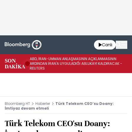
Canlı
ABD, İRAN-UMMAN ANLAŞMASININ AÇIKLANMASININ
AB
SON
ARDINDAN İRAN'A UYGULADIĞI ABLUKAYI KALDIRACAK -
GE
DAKİKA
REUTERS
UY
Bloomberg HT
Haberler
Türk Telekom CEO’su Doany:
İmtiyaz devam etmeli
Türk Telekom CEO'su Doany: