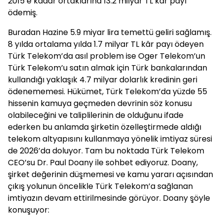
2015’e kadar ortaklarına 13.2 milyar TL kâr payı
ödemiş.
Buradan Hazine 5.9 miyar lira temettü geliri sağlamış.
8 yılda ortalama yılda 1.7 milyar TL kâr payı ödeyen
Türk Telekom’da asıl problem ise Oger Telekom’un
Türk Telekom’u satın almak için Türk bankalarından
kullandığı yaklaşık 4.7 milyar dolarlık kredinin geri
ödenememesi. Hükümet, Türk Telekom’da yüzde 55
hissenin kamuya geçmeden devrinin söz konusu
olabileceğini ve taliplilerinin de olduğunu ifade
ederken bu anlamda şirketin özelleştirmede aldığı
telekom altyapısını kullanmaya yönelik imtiyaz süresi
de 2026’da doluyor. Tam bu noktada Türk Telekom
CEO’su Dr. Paul Doany ile sohbet ediyoruz. Doany,
şirket değerinin düşmemesi ve kamu yararı açısından
çıkış yolunun öncelikle Türk Telekom’a sağlanan
imtiyazın devam ettirilmesinde görüyor. Doany şöyle
konuşuyor: