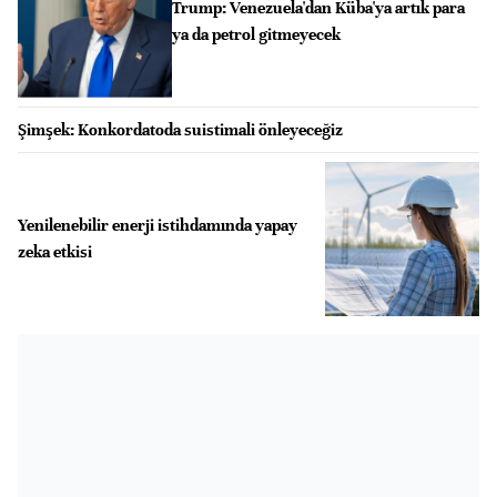
Trump: Venezuela'dan Küba'ya artık para
ya da petrol gitmeyecek
Şimşek: Konkordatoda suistimali önleyeceğiz
Yenilenebilir enerji istihdamında yapay
zeka etkisi